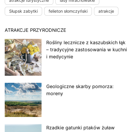
atrakcje turystyczne
lasy mirachowskie
Słupsk zabytki
felieton słomczyński
atrakcje
ATRAKCJE PRZYRODNICZE
Rośliny lecznicze z kaszubskich łąk
– tradycyjne zastosowania w kuchni
i medycynie
Geologiczne skarby pomorza:
moreny
Rzadkie gatunki ptaków żuław