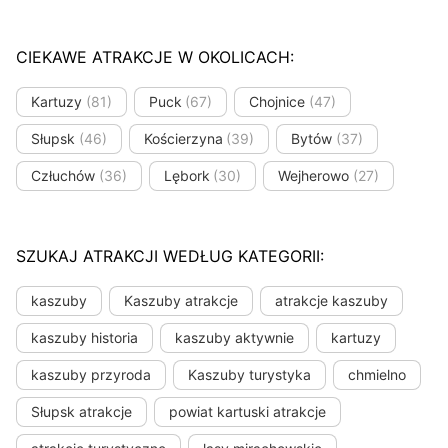
CIEKAWE ATRAKCJE W OKOLICACH:
Kartuzy
(81)
Puck
(67)
Chojnice
(47)
Słupsk
(46)
Kościerzyna
(39)
Bytów
(37)
Człuchów
(36)
Lębork
(30)
Wejherowo
(27)
SZUKAJ ATRAKCJI WEDŁUG KATEGORII:
kaszuby
Kaszuby atrakcje
atrakcje kaszuby
kaszuby historia
kaszuby aktywnie
kartuzy
kaszuby przyroda
Kaszuby turystyka
chmielno
Słupsk atrakcje
powiat kartuski atrakcje