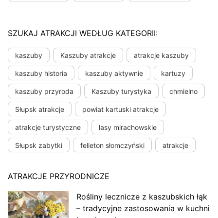
SZUKAJ ATRAKCJI WEDŁUG KATEGORII:
kaszuby
Kaszuby atrakcje
atrakcje kaszuby
kaszuby historia
kaszuby aktywnie
kartuzy
kaszuby przyroda
Kaszuby turystyka
chmielno
Słupsk atrakcje
powiat kartuski atrakcje
atrakcje turystyczne
lasy mirachowskie
Słupsk zabytki
felieton słomczyński
atrakcje
ATRAKCJE PRZYRODNICZE
Rośliny lecznicze z kaszubskich łąk
– tradycyjne zastosowania w kuchni