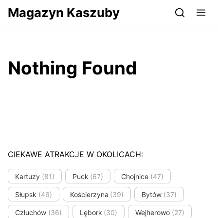
Przejdź do serwisu magazynkaszuby.pl
Magazyn Kaszuby
Nothing Found
CIEKAWE ATRAKCJE W OKOLICACH:
Kartuzy
(81)
Puck
(67)
Chojnice
(47)
Słupsk
(46)
Kościerzyna
(39)
Bytów
(37)
Człuchów
(36)
Lębork
(30)
Wejherowo
(27)