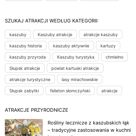
SZUKAJ ATRAKCJI WEDŁUG KATEGORII:
kaszuby
Kaszuby atrakcje
atrakcje kaszuby
kaszuby historia
kaszuby aktywnie
kartuzy
kaszuby przyroda
Kaszuby turystyka
chmielno
Słupsk atrakcje
powiat kartuski atrakcje
atrakcje turystyczne
lasy mirachowskie
Słupsk zabytki
felieton słomczyński
atrakcje
ATRAKCJE PRZYRODNICZE
Rośliny lecznicze z kaszubskich łąk
– tradycyjne zastosowania w kuchni