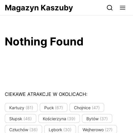
Przejdź do serwisu magazynkaszuby.pl
Magazyn Kaszuby
Nothing Found
CIEKAWE ATRAKCJE W OKOLICACH:
Kartuzy
(81)
Puck
(67)
Chojnice
(47)
Słupsk
(46)
Kościerzyna
(39)
Bytów
(37)
Człuchów
(36)
Lębork
(30)
Wejherowo
(27)