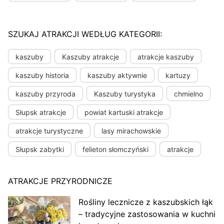
SZUKAJ ATRAKCJI WEDŁUG KATEGORII:
kaszuby
Kaszuby atrakcje
atrakcje kaszuby
kaszuby historia
kaszuby aktywnie
kartuzy
kaszuby przyroda
Kaszuby turystyka
chmielno
Słupsk atrakcje
powiat kartuski atrakcje
atrakcje turystyczne
lasy mirachowskie
Słupsk zabytki
felieton słomczyński
atrakcje
ATRAKCJE PRZYRODNICZE
Rośliny lecznicze z kaszubskich łąk
– tradycyjne zastosowania w kuchni