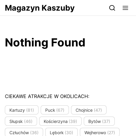
Przejdź do serwisu magazynkaszuby.pl
Magazyn Kaszuby
Nothing Found
CIEKAWE ATRAKCJE W OKOLICACH:
Kartuzy
(81)
Puck
(67)
Chojnice
(47)
Słupsk
(46)
Kościerzyna
(39)
Bytów
(37)
Człuchów
(36)
Lębork
(30)
Wejherowo
(27)