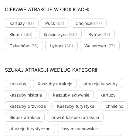
CIEKAWE ATRAKCJE W OKOLICACH:
Kartuzy
(81)
Puck
(67)
Chojnice
(47)
Słupsk
(46)
Kościerzyna
(39)
Bytów
(37)
Człuchów
(36)
Lębork
(30)
Wejherowo
(27)
SZUKAJ ATRAKCJI WEDŁUG KATEGORII:
kaszuby
Kaszuby atrakcje
atrakcje kaszuby
kaszuby historia
kaszuby aktywnie
kartuzy
kaszuby przyroda
Kaszuby turystyka
chmielno
Słupsk atrakcje
powiat kartuski atrakcje
atrakcje turystyczne
lasy mirachowskie