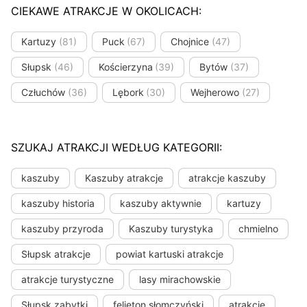
CIEKAWE ATRAKCJE W OKOLICACH:
Kartuzy
(81)
Puck
(67)
Chojnice
(47)
Słupsk
(46)
Kościerzyna
(39)
Bytów
(37)
Człuchów
(36)
Lębork
(30)
Wejherowo
(27)
SZUKAJ ATRAKCJI WEDŁUG KATEGORII:
kaszuby
Kaszuby atrakcje
atrakcje kaszuby
kaszuby historia
kaszuby aktywnie
kartuzy
kaszuby przyroda
Kaszuby turystyka
chmielno
Słupsk atrakcje
powiat kartuski atrakcje
atrakcje turystyczne
lasy mirachowskie
Słupsk zabytki
felieton słomczyński
atrakcje