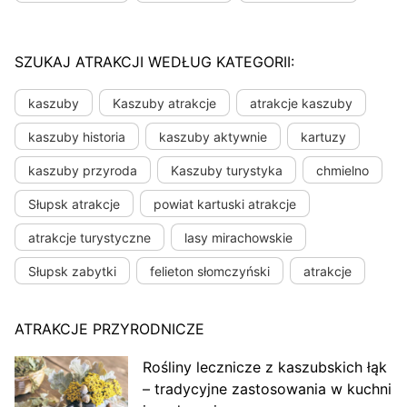
SZUKAJ ATRAKCJI WEDŁUG KATEGORII:
kaszuby
Kaszuby atrakcje
atrakcje kaszuby
kaszuby historia
kaszuby aktywnie
kartuzy
kaszuby przyroda
Kaszuby turystyka
chmielno
Słupsk atrakcje
powiat kartuski atrakcje
atrakcje turystyczne
lasy mirachowskie
Słupsk zabytki
felieton słomczyński
atrakcje
ATRAKCJE PRZYRODNICZE
Rośliny lecznicze z kaszubskich łąk
– tradycyjne zastosowania w kuchni