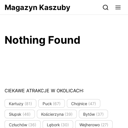
Przejdź do serwisu magazynkaszuby.pl
Magazyn Kaszuby
Nothing Found
CIEKAWE ATRAKCJE W OKOLICACH:
Kartuzy
(81)
Puck
(67)
Chojnice
(47)
Słupsk
(46)
Kościerzyna
(39)
Bytów
(37)
Człuchów
(36)
Lębork
(30)
Wejherowo
(27)