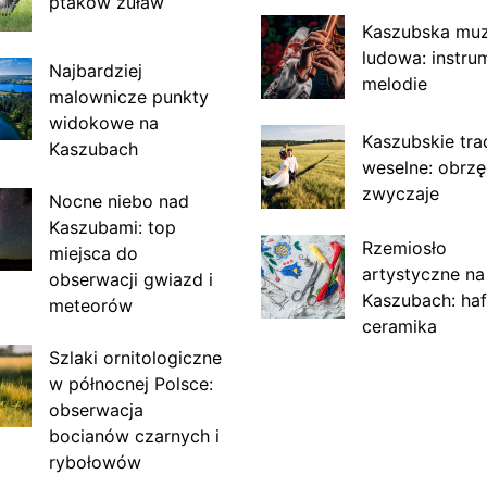
ptaków żuław
Kaszubska mu
ludowa: instru
Najbardziej
melodie
malownicze punkty
widokowe na
Kaszubskie tra
Kaszubach
weselne: obrzę
zwyczaje
Nocne niebo nad
Kaszubami: top
Rzemiosło
miejsca do
artystyczne na
obserwacji gwiazd i
Kaszubach: haf
meteorów
ceramika
Szlaki ornitologiczne
w północnej Polsce:
obserwacja
bocianów czarnych i
rybołowów