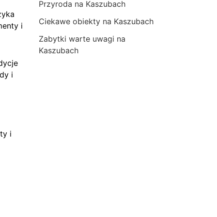
Przyroda na Kaszubach
zyka
Ciekawe obiekty na Kaszubach
menty i
Zabytki warte uwagi na
Kaszubach
dycje
dy i
ty i