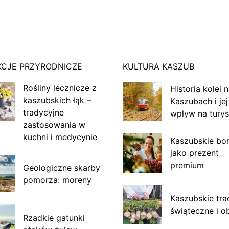
KCJE PRZYRODNICZE
KULTURA KASZUB
Rośliny lecznicze z
Historia kolei 
kaszubskich łąk –
Kaszubach i jej
tradycyjne
wpływ na turys
zastosowania w
kuchni i medycynie
Kaszubskie bo
jako prezent
premium
Geologiczne skarby
pomorza: moreny
Kaszubskie tra
świąteczne i o
Rzadkie gatunki