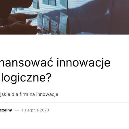
inansować innowacje
logiczne?
skie dla firm na innowacje
czelny
1 sierpnia 2020