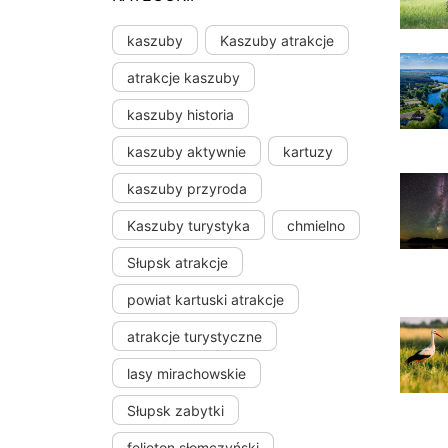
kaszuby
Kaszuby atrakcje
atrakcje kaszuby
kaszuby historia
kaszuby aktywnie
kartuzy
kaszuby przyroda
Kaszuby turystyka
chmielno
Słupsk atrakcje
powiat kartuski atrakcje
atrakcje turystyczne
lasy mirachowskie
Słupsk zabytki
felieton słomczyński