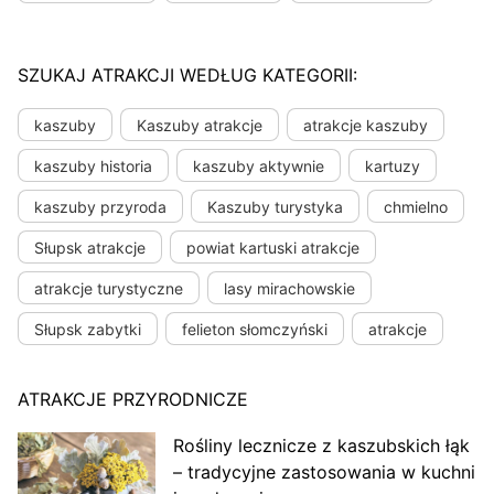
SZUKAJ ATRAKCJI WEDŁUG KATEGORII:
kaszuby
Kaszuby atrakcje
atrakcje kaszuby
kaszuby historia
kaszuby aktywnie
kartuzy
kaszuby przyroda
Kaszuby turystyka
chmielno
Słupsk atrakcje
powiat kartuski atrakcje
atrakcje turystyczne
lasy mirachowskie
Słupsk zabytki
felieton słomczyński
atrakcje
ATRAKCJE PRZYRODNICZE
Rośliny lecznicze z kaszubskich łąk
– tradycyjne zastosowania w kuchni