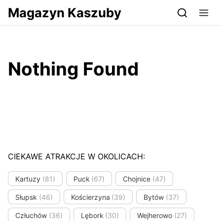
Przejdź do serwisu magazynkaszuby.pl
Magazyn Kaszuby
Nothing Found
CIEKAWE ATRAKCJE W OKOLICACH:
Kartuzy
(81)
Puck
(67)
Chojnice
(47)
Słupsk
(46)
Kościerzyna
(39)
Bytów
(37)
Człuchów
(36)
Lębork
(30)
Wejherowo
(27)