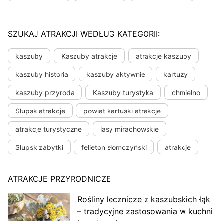
SZUKAJ ATRAKCJI WEDŁUG KATEGORII:
kaszuby
Kaszuby atrakcje
atrakcje kaszuby
kaszuby historia
kaszuby aktywnie
kartuzy
kaszuby przyroda
Kaszuby turystyka
chmielno
Słupsk atrakcje
powiat kartuski atrakcje
atrakcje turystyczne
lasy mirachowskie
Słupsk zabytki
felieton słomczyński
atrakcje
ATRAKCJE PRZYRODNICZE
Rośliny lecznicze z kaszubskich łąk
– tradycyjne zastosowania w kuchni