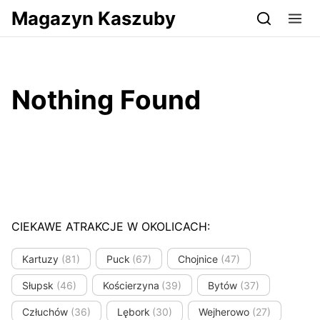
Przejdź do serwisu magazynkaszuby.pl
Magazyn Kaszuby
Nothing Found
CIEKAWE ATRAKCJE W OKOLICACH:
Kartuzy
(81)
Puck
(67)
Chojnice
(47)
Słupsk
(46)
Kościerzyna
(39)
Bytów
(37)
Człuchów
(36)
Lębork
(30)
Wejherowo
(27)