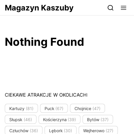
Przejdź do serwisu magazynkaszuby.pl
Magazyn Kaszuby
Nothing Found
CIEKAWE ATRAKCJE W OKOLICACH:
Kartuzy
(81)
Puck
(67)
Chojnice
(47)
Słupsk
(46)
Kościerzyna
(39)
Bytów
(37)
Człuchów
(36)
Lębork
(30)
Wejherowo
(27)