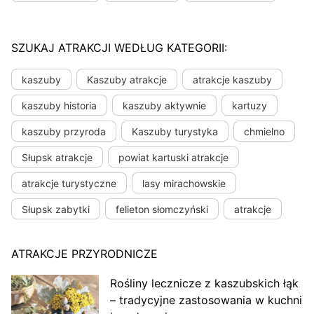
SZUKAJ ATRAKCJI WEDŁUG KATEGORII:
kaszuby
Kaszuby atrakcje
atrakcje kaszuby
kaszuby historia
kaszuby aktywnie
kartuzy
kaszuby przyroda
Kaszuby turystyka
chmielno
Słupsk atrakcje
powiat kartuski atrakcje
atrakcje turystyczne
lasy mirachowskie
Słupsk zabytki
felieton słomczyński
atrakcje
ATRAKCJE PRZYRODNICZE
Rośliny lecznicze z kaszubskich łąk
– tradycyjne zastosowania w kuchni