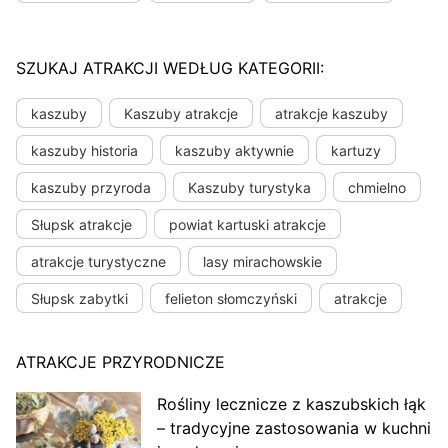
SZUKAJ ATRAKCJI WEDŁUG KATEGORII:
kaszuby
Kaszuby atrakcje
atrakcje kaszuby
kaszuby historia
kaszuby aktywnie
kartuzy
kaszuby przyroda
Kaszuby turystyka
chmielno
Słupsk atrakcje
powiat kartuski atrakcje
atrakcje turystyczne
lasy mirachowskie
Słupsk zabytki
felieton słomczyński
atrakcje
ATRAKCJE PRZYRODNICZE
Rośliny lecznicze z kaszubskich łąk
– tradycyjne zastosowania w kuchni