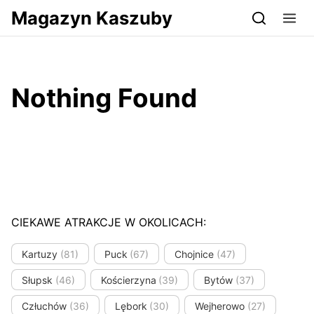
Przejdź do serwisu magazynkaszuby.pl
Magazyn Kaszuby
Nothing Found
CIEKAWE ATRAKCJE W OKOLICACH:
Kartuzy
(81)
Puck
(67)
Chojnice
(47)
Słupsk
(46)
Kościerzyna
(39)
Bytów
(37)
Człuchów
(36)
Lębork
(30)
Wejherowo
(27)