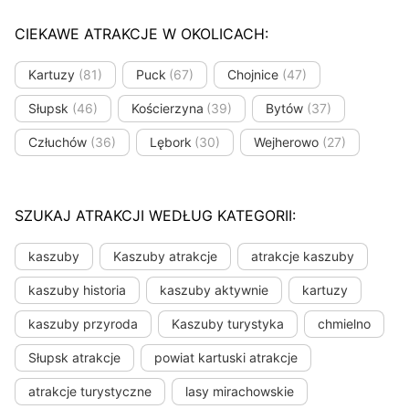
CIEKAWE ATRAKCJE W OKOLICACH:
Kartuzy
(81)
Puck
(67)
Chojnice
(47)
Słupsk
(46)
Kościerzyna
(39)
Bytów
(37)
Człuchów
(36)
Lębork
(30)
Wejherowo
(27)
SZUKAJ ATRAKCJI WEDŁUG KATEGORII:
kaszuby
Kaszuby atrakcje
atrakcje kaszuby
kaszuby historia
kaszuby aktywnie
kartuzy
kaszuby przyroda
Kaszuby turystyka
chmielno
Słupsk atrakcje
powiat kartuski atrakcje
atrakcje turystyczne
lasy mirachowskie