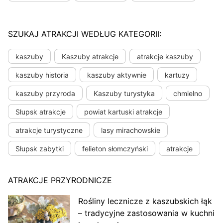
SZUKAJ ATRAKCJI WEDŁUG KATEGORII:
kaszuby
Kaszuby atrakcje
atrakcje kaszuby
kaszuby historia
kaszuby aktywnie
kartuzy
kaszuby przyroda
Kaszuby turystyka
chmielno
Słupsk atrakcje
powiat kartuski atrakcje
atrakcje turystyczne
lasy mirachowskie
Słupsk zabytki
felieton słomczyński
atrakcje
ATRAKCJE PRZYRODNICZE
Rośliny lecznicze z kaszubskich łąk
– tradycyjne zastosowania w kuchni