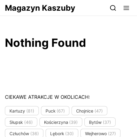
Przejdź do serwisu magazynkaszuby.pl
Magazyn Kaszuby
Nothing Found
CIEKAWE ATRAKCJE W OKOLICACH:
Kartuzy
(81)
Puck
(67)
Chojnice
(47)
Słupsk
(46)
Kościerzyna
(39)
Bytów
(37)
Człuchów
(36)
Lębork
(30)
Wejherowo
(27)