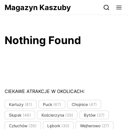
Przejdź do serwisu magazynkaszuby.pl
Magazyn Kaszuby
Nothing Found
CIEKAWE ATRAKCJE W OKOLICACH:
Kartuzy
(81)
Puck
(67)
Chojnice
(47)
Słupsk
(46)
Kościerzyna
(39)
Bytów
(37)
Człuchów
(36)
Lębork
(30)
Wejherowo
(27)