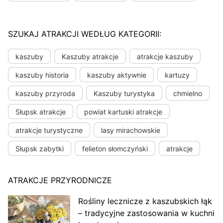
SZUKAJ ATRAKCJI WEDŁUG KATEGORII:
kaszuby
Kaszuby atrakcje
atrakcje kaszuby
kaszuby historia
kaszuby aktywnie
kartuzy
kaszuby przyroda
Kaszuby turystyka
chmielno
Słupsk atrakcje
powiat kartuski atrakcje
atrakcje turystyczne
lasy mirachowskie
Słupsk zabytki
felieton słomczyński
atrakcje
ATRAKCJE PRZYRODNICZE
Rośliny lecznicze z kaszubskich łąk
– tradycyjne zastosowania w kuchni