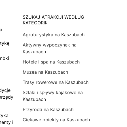
SZUKAJ ATRAKCJI WEDŁUG
KATEGORII:
na
Agroturystyka na Kaszubach
tykę
Aktywny wypoczynek na
Kaszubach
mbki
Hotele i spa na Kaszubach
Muzea na Kaszubach
Trasy rowerowe na Kaszubach
dycje
Szlaki i spływy kajakowe na
brzędy
Kaszubach
Przyroda na Kaszubach
zyka
Ciekawe obiekty na Kaszubach
menty i