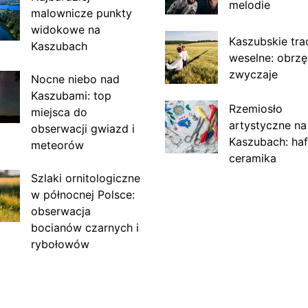
melodie
malownicze punkty
widokowe na
Kaszubskie tra
Kaszubach
weselne: obrzę
zwyczaje
Nocne niebo nad
Kaszubami: top
Rzemiosło
miejsca do
artystyczne na
obserwacji gwiazd i
Kaszubach: haf
meteorów
ceramika
Szlaki ornitologiczne
w północnej Polsce:
obserwacja
bocianów czarnych i
rybołowów