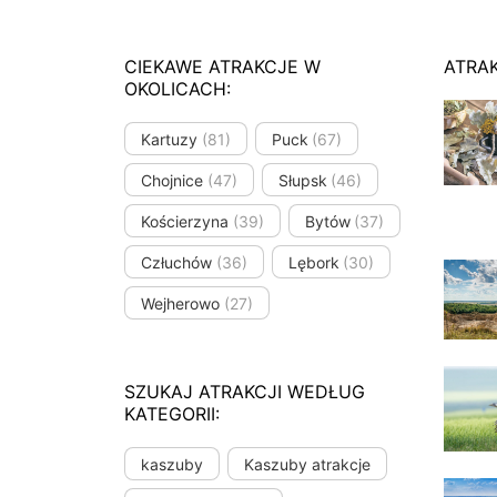
CIEKAWE ATRAKCJE W
ATRA
OKOLICACH:
Kartuzy
(81)
Puck
(67)
Chojnice
(47)
Słupsk
(46)
Kościerzyna
(39)
Bytów
(37)
Człuchów
(36)
Lębork
(30)
Wejherowo
(27)
SZUKAJ ATRAKCJI WEDŁUG
KATEGORII:
kaszuby
Kaszuby atrakcje