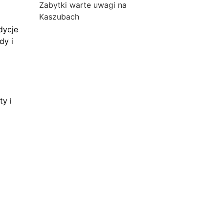
Zabytki warte uwagi na
Kaszubach
dycje
dy i
ty i