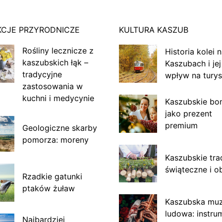
KCJE PRZYRODNICZE
KULTURA KASZUB
Rośliny lecznicze z
Historia kolei 
kaszubskich łąk –
Kaszubach i jej
tradycyjne
wpływ na turys
zastosowania w
kuchni i medycynie
Kaszubskie bo
jako prezent
premium
Geologiczne skarby
pomorza: moreny
Kaszubskie tra
świąteczne i o
Rzadkie gatunki
ptaków żuław
Kaszubska mu
ludowa: instru
Najbardziej