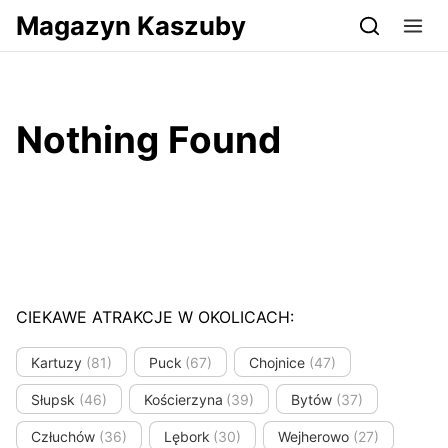
Przejdź do serwisu magazynkaszuby.pl
Magazyn Kaszuby
Nothing Found
CIEKAWE ATRAKCJE W OKOLICACH:
Kartuzy
(81)
Puck
(67)
Chojnice
(47)
Słupsk
(46)
Kościerzyna
(39)
Bytów
(37)
Człuchów
(36)
Lębork
(30)
Wejherowo
(27)