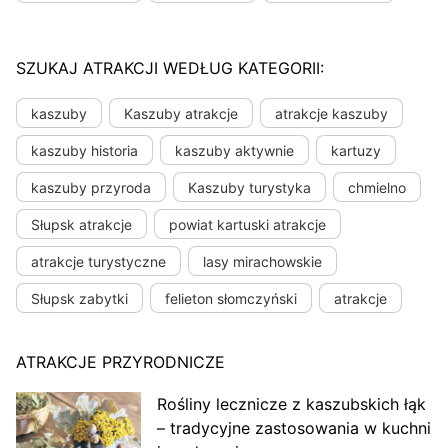
SZUKAJ ATRAKCJI WEDŁUG KATEGORII:
kaszuby
Kaszuby atrakcje
atrakcje kaszuby
kaszuby historia
kaszuby aktywnie
kartuzy
kaszuby przyroda
Kaszuby turystyka
chmielno
Słupsk atrakcje
powiat kartuski atrakcje
atrakcje turystyczne
lasy mirachowskie
Słupsk zabytki
felieton słomczyński
atrakcje
ATRAKCJE PRZYRODNICZE
Rośliny lecznicze z kaszubskich łąk
– tradycyjne zastosowania w kuchni