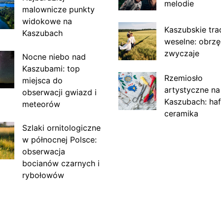
melodie
malownicze punkty
widokowe na
Kaszubskie tra
Kaszubach
weselne: obrzę
zwyczaje
Nocne niebo nad
Kaszubami: top
Rzemiosło
miejsca do
artystyczne na
obserwacji gwiazd i
Kaszubach: haf
meteorów
ceramika
Szlaki ornitologiczne
w północnej Polsce:
obserwacja
bocianów czarnych i
rybołowów