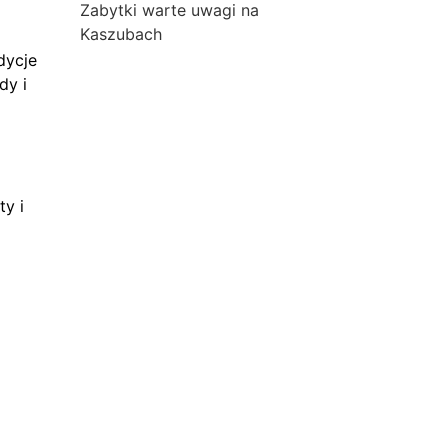
Zabytki warte uwagi na
Kaszubach
dycje
dy i
ty i