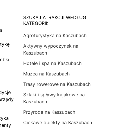
SZUKAJ ATRAKCJI WEDŁUG
KATEGORII:
na
Agroturystyka na Kaszubach
tykę
Aktywny wypoczynek na
Kaszubach
mbki
Hotele i spa na Kaszubach
Muzea na Kaszubach
Trasy rowerowe na Kaszubach
dycje
Szlaki i spływy kajakowe na
brzędy
Kaszubach
Przyroda na Kaszubach
zyka
Ciekawe obiekty na Kaszubach
menty i