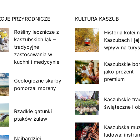
KCJE PRZYRODNICZE
KULTURA KASZUB
Rośliny lecznicze z
Historia kolei 
kaszubskich łąk –
Kaszubach i jej
tradycyjne
wpływ na turys
zastosowania w
kuchni i medycynie
Kaszubskie bo
jako prezent
premium
Geologiczne skarby
pomorza: moreny
Kaszubskie tra
świąteczne i o
Rzadkie gatunki
ptaków żuław
Kaszubska mu
ludowa: instru
Najbardziej