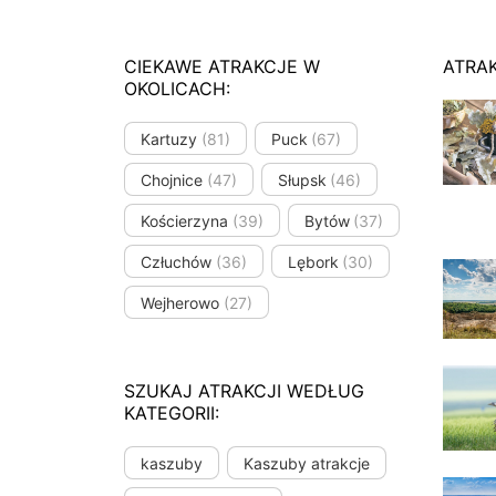
CIEKAWE ATRAKCJE W
ATRA
OKOLICACH:
Kartuzy
(81)
Puck
(67)
Chojnice
(47)
Słupsk
(46)
Kościerzyna
(39)
Bytów
(37)
Człuchów
(36)
Lębork
(30)
Wejherowo
(27)
SZUKAJ ATRAKCJI WEDŁUG
KATEGORII:
kaszuby
Kaszuby atrakcje