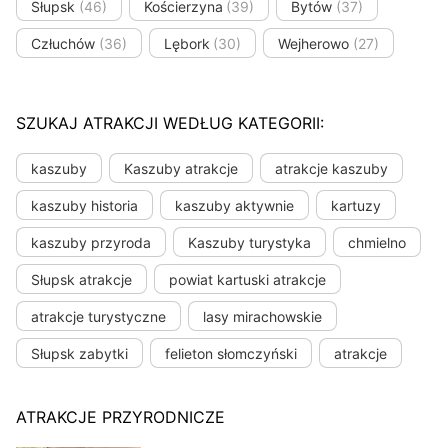
Słupsk
(46)
Kościerzyna
(39)
Bytów
(37)
Człuchów
(36)
Lębork
(30)
Wejherowo
(27)
SZUKAJ ATRAKCJI WEDŁUG KATEGORII:
kaszuby
Kaszuby atrakcje
atrakcje kaszuby
kaszuby historia
kaszuby aktywnie
kartuzy
kaszuby przyroda
Kaszuby turystyka
chmielno
Słupsk atrakcje
powiat kartuski atrakcje
atrakcje turystyczne
lasy mirachowskie
Słupsk zabytki
felieton słomczyński
atrakcje
ATRAKCJE PRZYRODNICZE