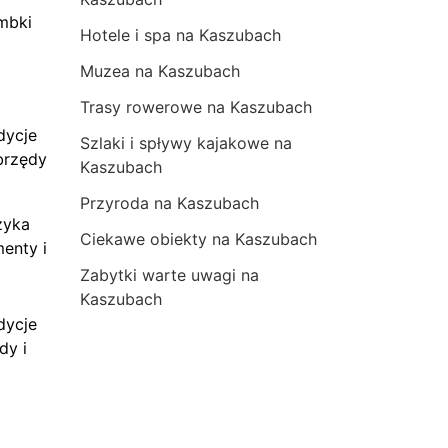
mbki
Hotele i spa na Kaszubach
Muzea na Kaszubach
Trasy rowerowe na Kaszubach
dycje
Szlaki i spływy kajakowe na
brzędy
Kaszubach
Przyroda na Kaszubach
zyka
Ciekawe obiekty na Kaszubach
menty i
Zabytki warte uwagi na
Kaszubach
dycje
dy i