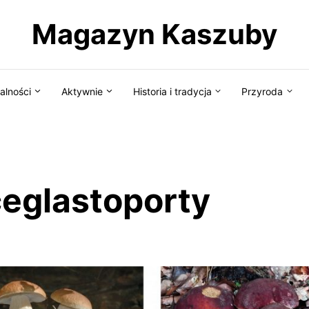
Magazyn Kaszuby
alności
Aktywnie
Historia i tradycja
Przyroda
ceglastoporty