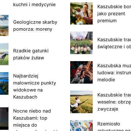
kuchni i medycynie
Kaszubskie bo
jako prezent
premium
Geologiczne skarby
pomorza: moreny
Kaszubskie tra
świąteczne i o
Rzadkie gatunki
ptaków żuław
Kaszubska mu
ludowa: instru
Najbardziej
melodie
malownicze punkty
widokowe na
Kaszubskie tra
Kaszubach
weselne: obrzę
zwyczaje
Nocne niebo nad
Kaszubami: top
Rzemiosło
miejsca do
artystyczne na