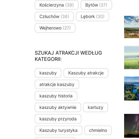
Kościerzyna
(39)
Bytów
(37)
Człuchów
(36)
Lębork
(30)
Wejherowo
(27)
SZUKAJ ATRAKCJI WEDŁUG
KATEGORII:
kaszuby
Kaszuby atrakcje
atrakcje kaszuby
kaszuby historia
kaszuby aktywnie
kartuzy
kaszuby przyroda
Kaszuby turystyka
chmielno