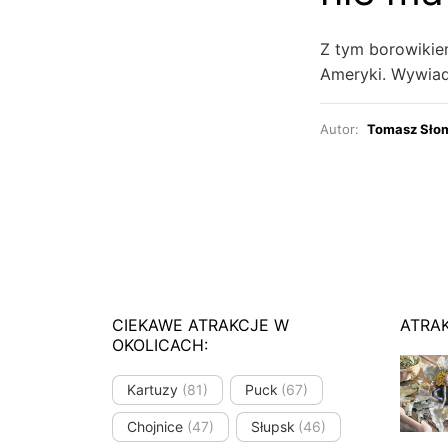
Z tym borowikiem
Ameryki. Wywiad
Autor:
Tomasz Sło
CIEKAWE ATRAKCJE W
ATRA
OKOLICACH:
Kartuzy
(81)
Puck
(67)
Chojnice
(47)
Słupsk
(46)