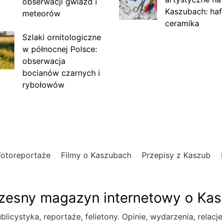
obserwacji gwiazd i
Kaszubach: haf
meteorów
ceramika
Szlaki ornitologiczne
w północnej Polsce:
obserwacja
bocianów czarnych i
rybołowów
Fotoreportaże
Filmy o Kaszubach
Przepisy z Kaszub
esny magazyn internetowy o Ka
blicystyka, reportaże, felietony. Opinie, wydarzenia, relacj