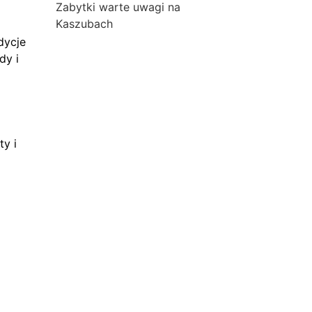
Zabytki warte uwagi na
Kaszubach
dycje
dy i
ty i