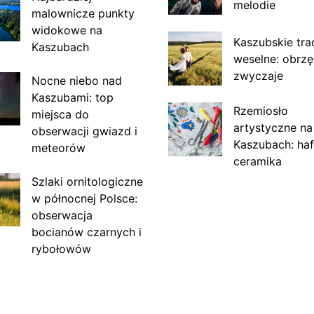
melodie
malownicze punkty
widokowe na
Kaszubskie tra
Kaszubach
weselne: obrzę
zwyczaje
Nocne niebo nad
Kaszubami: top
Rzemiosło
miejsca do
artystyczne na
obserwacji gwiazd i
Kaszubach: haf
meteorów
ceramika
Szlaki ornitologiczne
w północnej Polsce:
obserwacja
bocianów czarnych i
rybołowów