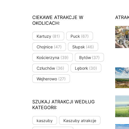
CIEKAWE ATRAKCJE W
ATRA
OKOLICACH:
Kartuzy
(81)
Puck
(67)
Chojnice
(47)
Słupsk
(46)
Kościerzyna
(39)
Bytów
(37)
Człuchów
(36)
Lębork
(30)
Wejherowo
(27)
SZUKAJ ATRAKCJI WEDŁUG
KATEGORII:
kaszuby
Kaszuby atrakcje