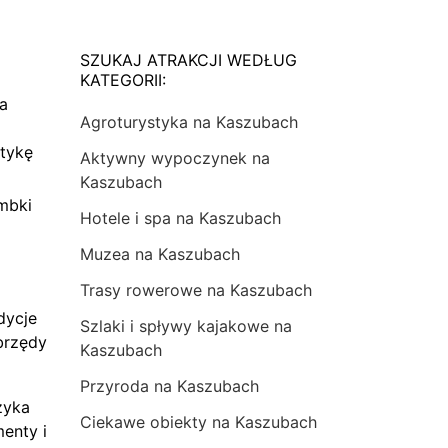
SZUKAJ ATRAKCJI WEDŁUG
KATEGORII:
na
Agroturystyka na Kaszubach
tykę
Aktywny wypoczynek na
Kaszubach
mbki
Hotele i spa na Kaszubach
Muzea na Kaszubach
Trasy rowerowe na Kaszubach
dycje
Szlaki i spływy kajakowe na
brzędy
Kaszubach
Przyroda na Kaszubach
zyka
Ciekawe obiekty na Kaszubach
menty i