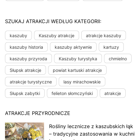
SZUKAJ ATRAKCJI WEDŁUG KATEGORII:
kaszuby
Kaszuby atrakcje
atrakcje kaszuby
kaszuby historia
kaszuby aktywnie
kartuzy
kaszuby przyroda
Kaszuby turystyka
chmielno
Słupsk atrakcje
powiat kartuski atrakcje
atrakcje turystyczne
lasy mirachowskie
Słupsk zabytki
felieton słomczyński
atrakcje
ATRAKCJE PRZYRODNICZE
Rośliny lecznicze z kaszubskich łąk
– tradycyjne zastosowania w kuchni