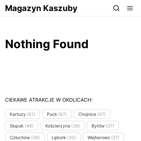
Przejdź do serwisu magazynkaszuby.pl
Magazyn Kaszuby
Nothing Found
CIEKAWE ATRAKCJE W OKOLICACH:
Kartuzy
(81)
Puck
(67)
Chojnice
(47)
Słupsk
(46)
Kościerzyna
(39)
Bytów
(37)
Człuchów
(36)
Lębork
(30)
Wejherowo
(27)