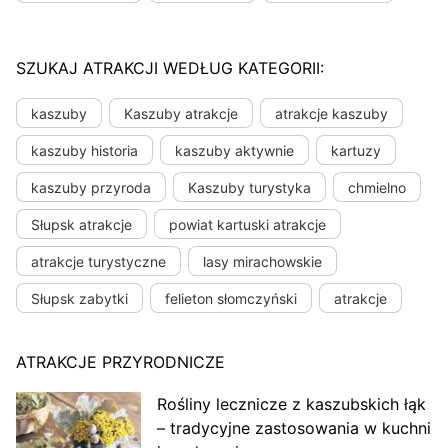
SZUKAJ ATRAKCJI WEDŁUG KATEGORII:
kaszuby
Kaszuby atrakcje
atrakcje kaszuby
kaszuby historia
kaszuby aktywnie
kartuzy
kaszuby przyroda
Kaszuby turystyka
chmielno
Słupsk atrakcje
powiat kartuski atrakcje
atrakcje turystyczne
lasy mirachowskie
Słupsk zabytki
felieton słomczyński
atrakcje
ATRAKCJE PRZYRODNICZE
Rośliny lecznicze z kaszubskich łąk
– tradycyjne zastosowania w kuchni