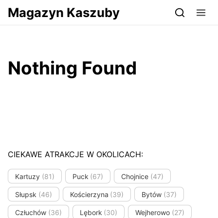
Przejdź do serwisu magazynkaszuby.pl
Magazyn Kaszuby
Nothing Found
CIEKAWE ATRAKCJE W OKOLICACH:
Kartuzy
(81)
Puck
(67)
Chojnice
(47)
Słupsk
(46)
Kościerzyna
(39)
Bytów
(37)
Człuchów
(36)
Lębork
(30)
Wejherowo
(27)