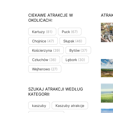
CIEKAWE ATRAKCJE W
ATRA
OKOLICACH:
Kartuzy
(81)
Puck
(67)
Chojnice
(47)
Słupsk
(46)
Kościerzyna
(39)
Bytów
(37)
Człuchów
(36)
Lębork
(30)
Wejherowo
(27)
SZUKAJ ATRAKCJI WEDŁUG
KATEGORII:
kaszuby
Kaszuby atrakcje