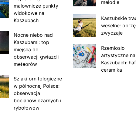
melodie
malownicze punkty
widokowe na
Kaszubskie tra
Kaszubach
weselne: obrzę
zwyczaje
Nocne niebo nad
Kaszubami: top
Rzemiosło
miejsca do
artystyczne na
obserwacji gwiazd i
Kaszubach: haf
meteorów
ceramika
Szlaki ornitologiczne
w północnej Polsce:
obserwacja
bocianów czarnych i
rybołowów