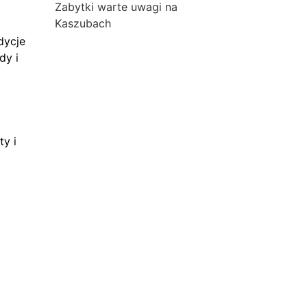
Zabytki warte uwagi na
Kaszubach
dycje
dy i
ty i