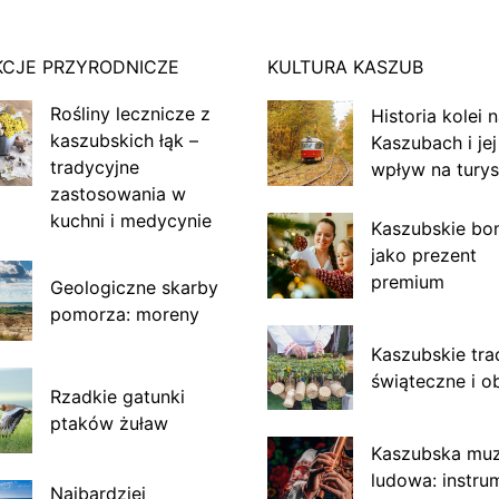
KCJE PRZYRODNICZE
KULTURA KASZUB
Rośliny lecznicze z
Historia kolei 
kaszubskich łąk –
Kaszubach i jej
tradycyjne
wpływ na turys
zastosowania w
kuchni i medycynie
Kaszubskie bo
jako prezent
premium
Geologiczne skarby
pomorza: moreny
Kaszubskie tra
świąteczne i o
Rzadkie gatunki
ptaków żuław
Kaszubska mu
ludowa: instru
Najbardziej