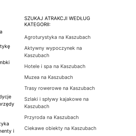
SZUKAJ ATRAKCJI WEDŁUG
KATEGORII:
na
Agroturystyka na Kaszubach
tykę
Aktywny wypoczynek na
Kaszubach
mbki
Hotele i spa na Kaszubach
Muzea na Kaszubach
Trasy rowerowe na Kaszubach
dycje
Szlaki i spływy kajakowe na
brzędy
Kaszubach
Przyroda na Kaszubach
zyka
Ciekawe obiekty na Kaszubach
menty i