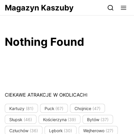
Przejdź do serwisu magazynkaszuby.pl
Magazyn Kaszuby
Nothing Found
CIEKAWE ATRAKCJE W OKOLICACH:
Kartuzy
(81)
Puck
(67)
Chojnice
(47)
Słupsk
(46)
Kościerzyna
(39)
Bytów
(37)
Człuchów
(36)
Lębork
(30)
Wejherowo
(27)