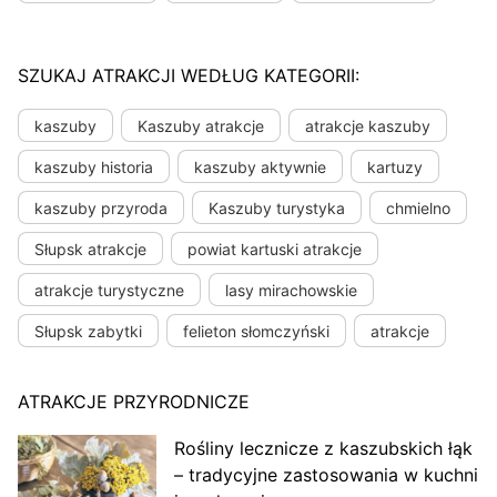
SZUKAJ ATRAKCJI WEDŁUG KATEGORII:
kaszuby
Kaszuby atrakcje
atrakcje kaszuby
kaszuby historia
kaszuby aktywnie
kartuzy
kaszuby przyroda
Kaszuby turystyka
chmielno
Słupsk atrakcje
powiat kartuski atrakcje
atrakcje turystyczne
lasy mirachowskie
Słupsk zabytki
felieton słomczyński
atrakcje
ATRAKCJE PRZYRODNICZE
Rośliny lecznicze z kaszubskich łąk
– tradycyjne zastosowania w kuchni