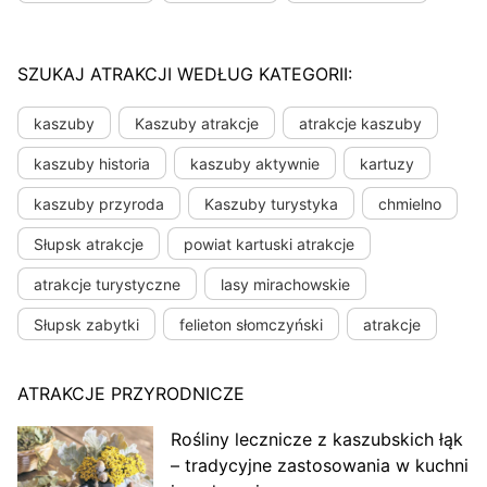
SZUKAJ ATRAKCJI WEDŁUG KATEGORII:
kaszuby
Kaszuby atrakcje
atrakcje kaszuby
kaszuby historia
kaszuby aktywnie
kartuzy
kaszuby przyroda
Kaszuby turystyka
chmielno
Słupsk atrakcje
powiat kartuski atrakcje
atrakcje turystyczne
lasy mirachowskie
Słupsk zabytki
felieton słomczyński
atrakcje
ATRAKCJE PRZYRODNICZE
Rośliny lecznicze z kaszubskich łąk
– tradycyjne zastosowania w kuchni