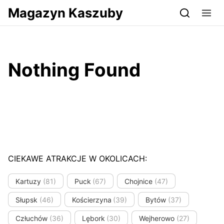
Przejdź do serwisu magazynkaszuby.pl
Magazyn Kaszuby
Nothing Found
CIEKAWE ATRAKCJE W OKOLICACH:
Kartuzy
(81)
Puck
(67)
Chojnice
(47)
Słupsk
(46)
Kościerzyna
(39)
Bytów
(37)
Człuchów
(36)
Lębork
(30)
Wejherowo
(27)