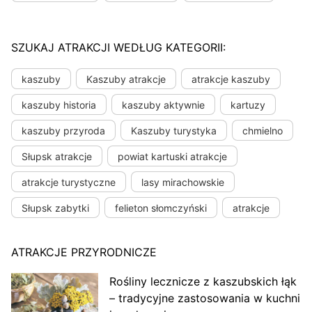
SZUKAJ ATRAKCJI WEDŁUG KATEGORII:
kaszuby
Kaszuby atrakcje
atrakcje kaszuby
kaszuby historia
kaszuby aktywnie
kartuzy
kaszuby przyroda
Kaszuby turystyka
chmielno
Słupsk atrakcje
powiat kartuski atrakcje
atrakcje turystyczne
lasy mirachowskie
Słupsk zabytki
felieton słomczyński
atrakcje
ATRAKCJE PRZYRODNICZE
Rośliny lecznicze z kaszubskich łąk
– tradycyjne zastosowania w kuchni