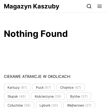
Przejdź do serwisu magazynkaszuby.pl
Magazyn Kaszuby
Nothing Found
CIEKAWE ATRAKCJE W OKOLICACH:
Kartuzy
(81)
Puck
(67)
Chojnice
(47)
Słupsk
(46)
Kościerzyna
(39)
Bytów
(37)
Człuchów
(36)
Lębork
(30)
Wejherowo
(27)