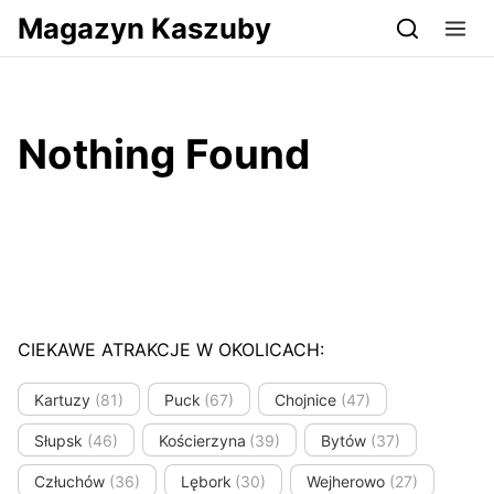
Przejdź do serwisu magazynkaszuby.pl
Magazyn Kaszuby
Nothing Found
CIEKAWE ATRAKCJE W OKOLICACH:
Kartuzy
(81)
Puck
(67)
Chojnice
(47)
Słupsk
(46)
Kościerzyna
(39)
Bytów
(37)
Człuchów
(36)
Lębork
(30)
Wejherowo
(27)