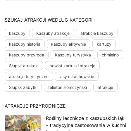
SZUKAJ ATRAKCJI WEDŁUG KATEGORII:
kaszuby
Kaszuby atrakcje
atrakcje kaszuby
kaszuby historia
kaszuby aktywnie
kartuzy
kaszuby przyroda
Kaszuby turystyka
chmielno
Słupsk atrakcje
powiat kartuski atrakcje
atrakcje turystyczne
lasy mirachowskie
Słupsk zabytki
felieton słomczyński
atrakcje
ATRAKCJE PRZYRODNICZE
Rośliny lecznicze z kaszubskich łąk
– tradycyjne zastosowania w kuchni