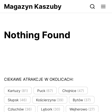
Przejdź do serwisu magazynkaszuby.pl
Magazyn Kaszuby
Nothing Found
CIEKAWE ATRAKCJE W OKOLICACH:
Kartuzy
(81)
Puck
(67)
Chojnice
(47)
Słupsk
(46)
Kościerzyna
(39)
Bytów
(37)
Człuchów
(36)
Lębork
(30)
Wejherowo
(27)