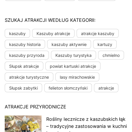
SZUKAJ ATRAKCJI WEDŁUG KATEGORII:
kaszuby
Kaszuby atrakcje
atrakcje kaszuby
kaszuby historia
kaszuby aktywnie
kartuzy
kaszuby przyroda
Kaszuby turystyka
chmielno
Słupsk atrakcje
powiat kartuski atrakcje
atrakcje turystyczne
lasy mirachowskie
Słupsk zabytki
felieton słomczyński
atrakcje
ATRAKCJE PRZYRODNICZE
Rośliny lecznicze z kaszubskich łąk
– tradycyjne zastosowania w kuchni