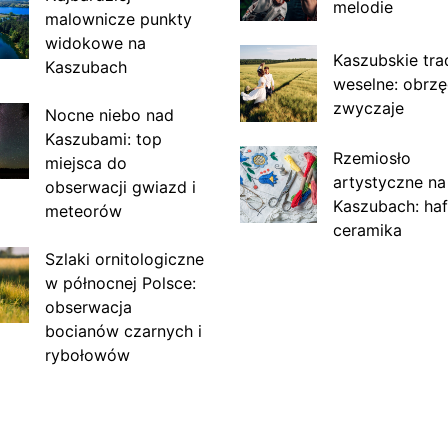
melodie
malownicze punkty
widokowe na
Kaszubskie tra
Kaszubach
weselne: obrzę
zwyczaje
Nocne niebo nad
Kaszubami: top
Rzemiosło
miejsca do
artystyczne na
obserwacji gwiazd i
Kaszubach: haf
meteorów
ceramika
Szlaki ornitologiczne
w północnej Polsce:
obserwacja
bocianów czarnych i
rybołowów