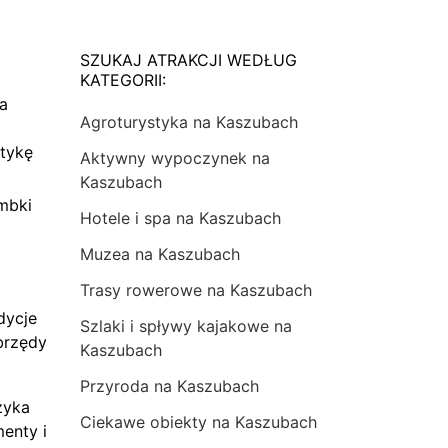
SZUKAJ ATRAKCJI WEDŁUG
KATEGORII:
na
Agroturystyka na Kaszubach
tykę
Aktywny wypoczynek na
Kaszubach
mbki
Hotele i spa na Kaszubach
Muzea na Kaszubach
Trasy rowerowe na Kaszubach
dycje
Szlaki i spływy kajakowe na
brzędy
Kaszubach
Przyroda na Kaszubach
zyka
Ciekawe obiekty na Kaszubach
menty i