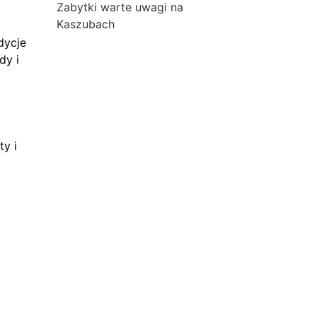
Zabytki warte uwagi na
Kaszubach
dycje
dy i
ty i