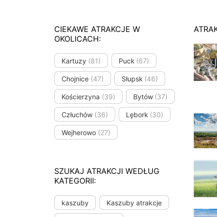
CIEKAWE ATRAKCJE W
ATRA
OKOLICACH:
Kartuzy
(81)
Puck
(67)
Chojnice
(47)
Słupsk
(46)
Kościerzyna
(39)
Bytów
(37)
Człuchów
(36)
Lębork
(30)
Wejherowo
(27)
SZUKAJ ATRAKCJI WEDŁUG
KATEGORII:
kaszuby
Kaszuby atrakcje