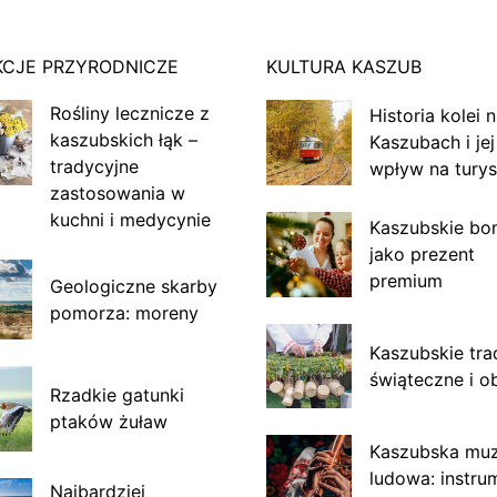
KCJE PRZYRODNICZE
KULTURA KASZUB
Rośliny lecznicze z
Historia kolei 
kaszubskich łąk –
Kaszubach i jej
tradycyjne
wpływ na turys
zastosowania w
kuchni i medycynie
Kaszubskie bo
jako prezent
premium
Geologiczne skarby
pomorza: moreny
Kaszubskie tra
świąteczne i o
Rzadkie gatunki
ptaków żuław
Kaszubska mu
ludowa: instru
Najbardziej