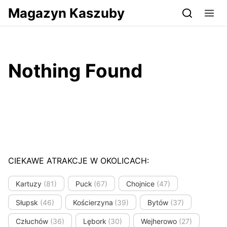
Przejdź do serwisu magazynkaszuby.pl
Magazyn Kaszuby
Nothing Found
CIEKAWE ATRAKCJE W OKOLICACH:
Kartuzy
(81)
Puck
(67)
Chojnice
(47)
Słupsk
(46)
Kościerzyna
(39)
Bytów
(37)
Człuchów
(36)
Lębork
(30)
Wejherowo
(27)