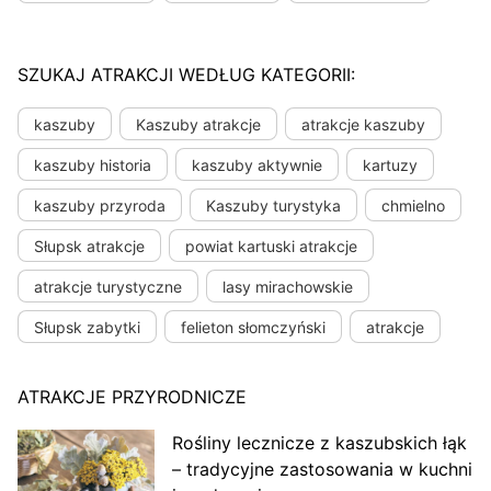
SZUKAJ ATRAKCJI WEDŁUG KATEGORII:
kaszuby
Kaszuby atrakcje
atrakcje kaszuby
kaszuby historia
kaszuby aktywnie
kartuzy
kaszuby przyroda
Kaszuby turystyka
chmielno
Słupsk atrakcje
powiat kartuski atrakcje
atrakcje turystyczne
lasy mirachowskie
Słupsk zabytki
felieton słomczyński
atrakcje
ATRAKCJE PRZYRODNICZE
Rośliny lecznicze z kaszubskich łąk
– tradycyjne zastosowania w kuchni