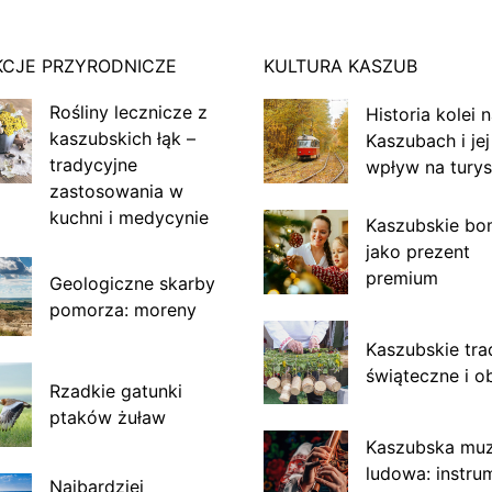
KCJE PRZYRODNICZE
KULTURA KASZUB
Rośliny lecznicze z
Historia kolei 
kaszubskich łąk –
Kaszubach i jej
tradycyjne
wpływ na turys
zastosowania w
kuchni i medycynie
Kaszubskie bo
jako prezent
premium
Geologiczne skarby
pomorza: moreny
Kaszubskie tra
świąteczne i o
Rzadkie gatunki
ptaków żuław
Kaszubska mu
ludowa: instru
Najbardziej