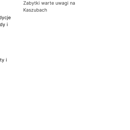
Zabytki warte uwagi na
Kaszubach
dycje
dy i
ty i