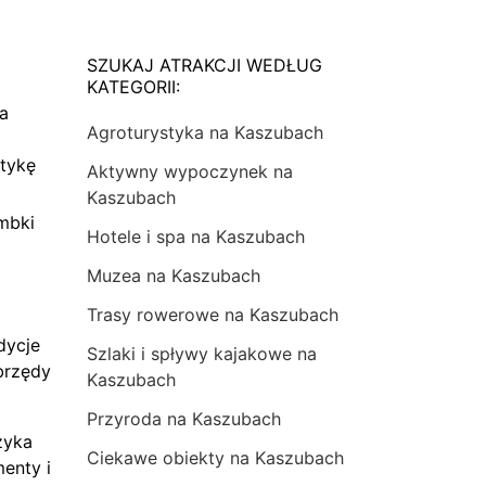
SZUKAJ ATRAKCJI WEDŁUG
KATEGORII:
na
Agroturystyka na Kaszubach
tykę
Aktywny wypoczynek na
Kaszubach
mbki
Hotele i spa na Kaszubach
Muzea na Kaszubach
Trasy rowerowe na Kaszubach
dycje
Szlaki i spływy kajakowe na
brzędy
Kaszubach
Przyroda na Kaszubach
zyka
Ciekawe obiekty na Kaszubach
menty i