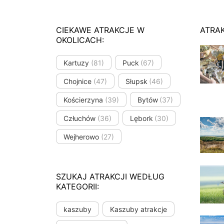
CIEKAWE ATRAKCJE W
ATRA
OKOLICACH:
Kartuzy
(81)
Puck
(67)
Chojnice
(47)
Słupsk
(46)
Kościerzyna
(39)
Bytów
(37)
Człuchów
(36)
Lębork
(30)
Wejherowo
(27)
SZUKAJ ATRAKCJI WEDŁUG
KATEGORII:
kaszuby
Kaszuby atrakcje