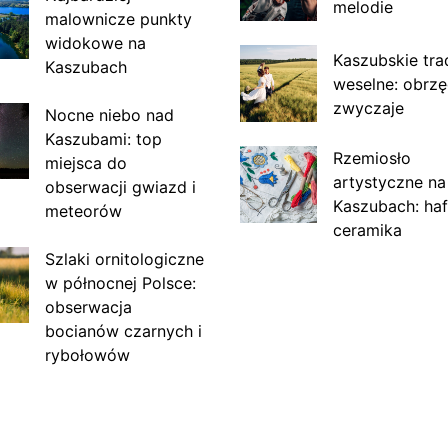
melodie
malownicze punkty
widokowe na
Kaszubskie tra
Kaszubach
weselne: obrzę
zwyczaje
Nocne niebo nad
Kaszubami: top
Rzemiosło
miejsca do
artystyczne na
obserwacji gwiazd i
Kaszubach: haf
meteorów
ceramika
Szlaki ornitologiczne
w północnej Polsce:
obserwacja
bocianów czarnych i
rybołowów