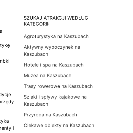
SZUKAJ ATRAKCJI WEDŁUG
KATEGORII:
na
Agroturystyka na Kaszubach
tykę
Aktywny wypoczynek na
Kaszubach
mbki
Hotele i spa na Kaszubach
Muzea na Kaszubach
Trasy rowerowe na Kaszubach
dycje
Szlaki i spływy kajakowe na
brzędy
Kaszubach
Przyroda na Kaszubach
zyka
Ciekawe obiekty na Kaszubach
menty i