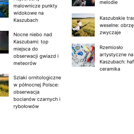
melodie
malownicze punkty
widokowe na
Kaszubskie tra
Kaszubach
weselne: obrzę
zwyczaje
Nocne niebo nad
Kaszubami: top
Rzemiosło
miejsca do
artystyczne na
obserwacji gwiazd i
Kaszubach: haf
meteorów
ceramika
Szlaki ornitologiczne
w północnej Polsce:
obserwacja
bocianów czarnych i
rybołowów