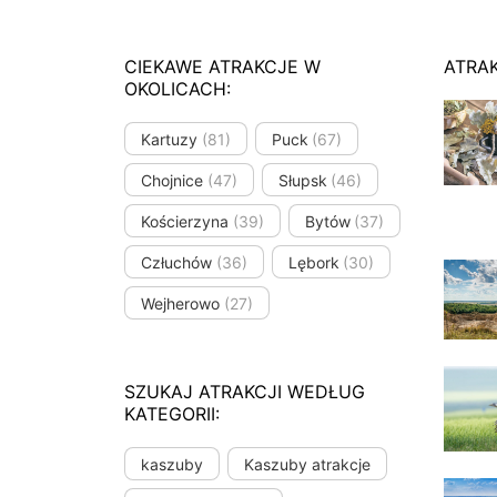
CIEKAWE ATRAKCJE W
ATRA
OKOLICACH:
Kartuzy
(81)
Puck
(67)
Chojnice
(47)
Słupsk
(46)
Kościerzyna
(39)
Bytów
(37)
Człuchów
(36)
Lębork
(30)
Wejherowo
(27)
SZUKAJ ATRAKCJI WEDŁUG
KATEGORII:
kaszuby
Kaszuby atrakcje