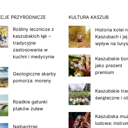
KCJE PRZYRODNICZE
KULTURA KASZUB
Rośliny lecznicze z
Historia kolei 
kaszubskich łąk –
Kaszubach i jej
tradycyjne
wpływ na turys
zastosowania w
kuchni i medycynie
Kaszubskie bo
jako prezent
premium
Geologiczne skarby
pomorza: moreny
Kaszubskie tra
świąteczne i o
Rzadkie gatunki
ptaków żuław
Kaszubska mu
ludowa: instru
Najbardziej