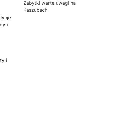
Zabytki warte uwagi na
Kaszubach
dycje
dy i
ty i