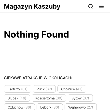
Przejdź do serwisu magazynkaszuby.pl
Magazyn Kaszuby
Nothing Found
CIEKAWE ATRAKCJE W OKOLICACH:
Kartuzy
(81)
Puck
(67)
Chojnice
(47)
Słupsk
(46)
Kościerzyna
(39)
Bytów
(37)
Człuchów
(36)
Lębork
(30)
Wejherowo
(27)