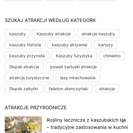
SZUKAJ ATRAKCJI WEDŁUG KATEGORII:
kaszuby
Kaszuby atrakcje
atrakcje kaszuby
kaszuby historia
kaszuby aktywnie
kartuzy
kaszuby przyroda
Kaszuby turystyka
chmielno
Słupsk atrakcje
powiat kartuski atrakcje
atrakcje turystyczne
lasy mirachowskie
Słupsk zabytki
felieton słomczyński
atrakcje
ATRAKCJE PRZYRODNICZE
Rośliny lecznicze z kaszubskich łąk
– tradycyjne zastosowania w kuchni