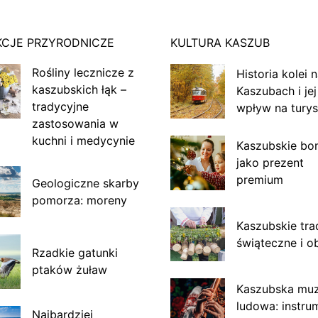
KCJE PRZYRODNICZE
KULTURA KASZUB
Rośliny lecznicze z
Historia kolei 
kaszubskich łąk –
Kaszubach i jej
tradycyjne
wpływ na turys
zastosowania w
kuchni i medycynie
Kaszubskie bo
jako prezent
premium
Geologiczne skarby
pomorza: moreny
Kaszubskie tra
świąteczne i o
Rzadkie gatunki
ptaków żuław
Kaszubska mu
ludowa: instru
Najbardziej