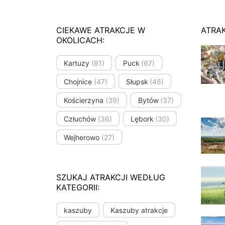
CIEKAWE ATRAKCJE W
ATRA
OKOLICACH:
Kartuzy
(81)
Puck
(67)
Chojnice
(47)
Słupsk
(46)
Kościerzyna
(39)
Bytów
(37)
Człuchów
(36)
Lębork
(30)
Wejherowo
(27)
SZUKAJ ATRAKCJI WEDŁUG
KATEGORII:
kaszuby
Kaszuby atrakcje