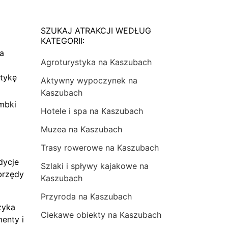
SZUKAJ ATRAKCJI WEDŁUG
KATEGORII:
na
Agroturystyka na Kaszubach
tykę
Aktywny wypoczynek na
Kaszubach
mbki
Hotele i spa na Kaszubach
Muzea na Kaszubach
Trasy rowerowe na Kaszubach
dycje
Szlaki i spływy kajakowe na
brzędy
Kaszubach
Przyroda na Kaszubach
zyka
Ciekawe obiekty na Kaszubach
menty i