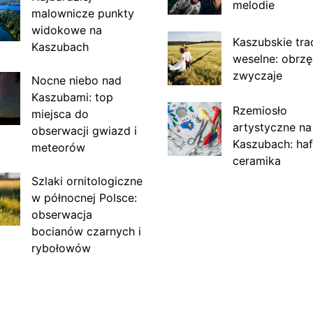
melodie
malownicze punkty
widokowe na
Kaszubskie tra
Kaszubach
weselne: obrzę
zwyczaje
Nocne niebo nad
Kaszubami: top
Rzemiosło
miejsca do
artystyczne na
obserwacji gwiazd i
Kaszubach: haf
meteorów
ceramika
Szlaki ornitologiczne
w północnej Polsce:
obserwacja
bocianów czarnych i
rybołowów