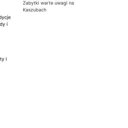
Zabytki warte uwagi na
Kaszubach
dycje
dy i
ty i