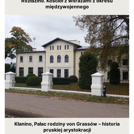
Rozłazino. Kościół z witrażami z okresu
międzywojennego
Kłanino, Pałac rodziny von Grassów – historia
pruskiej arystokracji