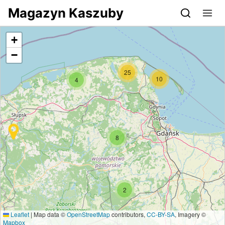
Przejdź do serwisu magazynkaszuby.pl
Magazyn Kaszuby
+
−
25
10
4
8
2
Leaflet
|
Map data ©
OpenStreetMap
contributors,
CC-BY-SA
, Imagery ©
Mapbox