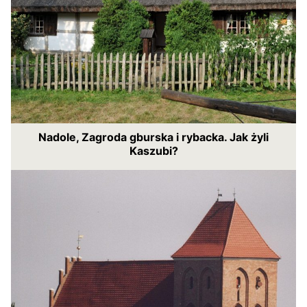
Nadole, Zagroda gburska i rybacka. Jak żyli
Kaszubi?