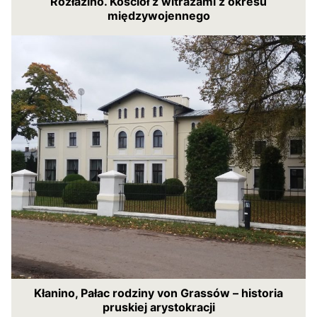
Rozłazino. Kościół z witrażami z okresu
międzywojennego
Kłanino, Pałac rodziny von Grassów – historia
pruskiej arystokracji