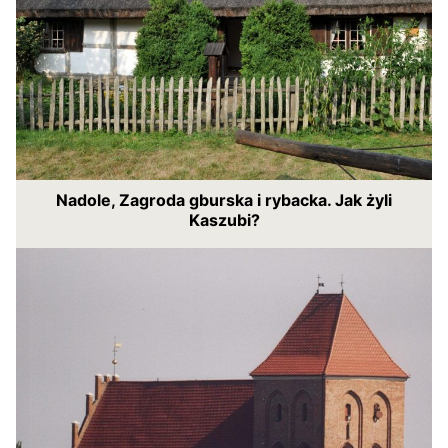
Nadole, Zagroda gburska i rybacka. Jak żyli
Kaszubi?