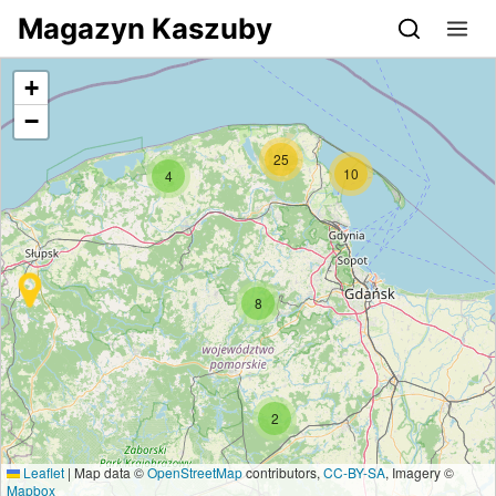
Przejdź do serwisu magazynkaszuby.pl
Magazyn Kaszuby
+
−
25
10
4
8
2
Leaflet
|
Map data ©
OpenStreetMap
contributors,
CC-BY-SA
, Imagery ©
Mapbox