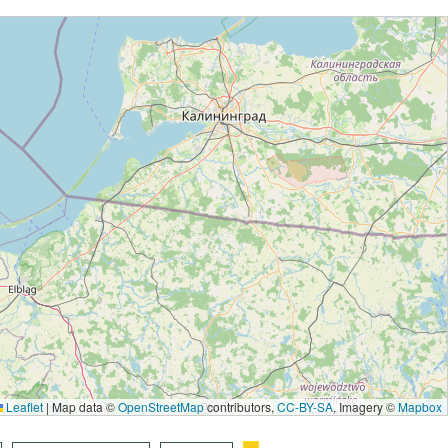
Leaflet
|
Map data ©
OpenStreetMap
contributors,
CC-BY-SA
, Imagery ©
Mapbox