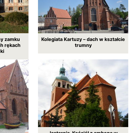
ny zamku
Kolegiata Kartuzy – dach w kształcie
h rękach
trumny
ki
Jastarnia, Kościół z amboną w