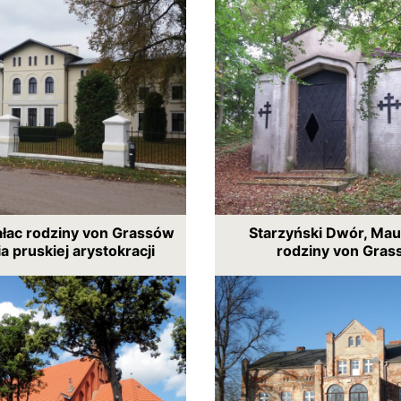
ałac rodziny von Grassów
Starzyński Dwór, Ma
ia pruskiej arystokracji
rodziny von Gra