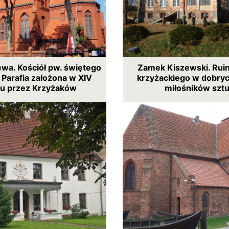
ewa. Kościół pw. świętego
Zamek Kiszewski. Rui
 Parafia założona w XIV
krzyżackiego w dobryc
u przez Krzyżaków
miłośników sztu