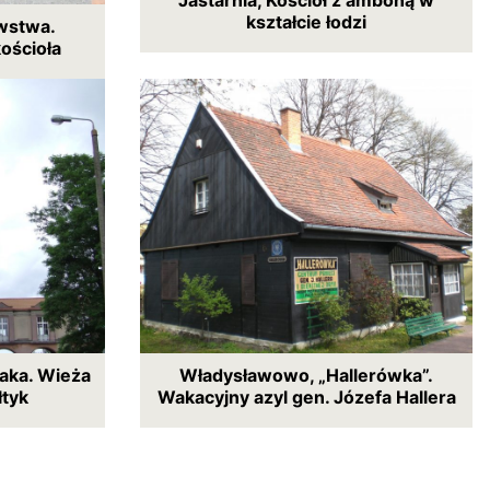
kształcie łodzi
wstwa.
ościoła
aka. Wieża
Władysławowo, „Hallerówka”.
łtyk
Wakacyjny azyl gen. Józefa Hallera