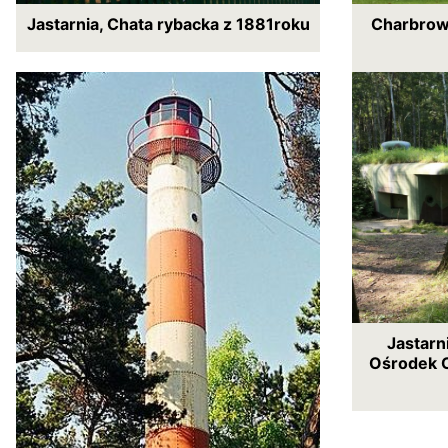
Jastarnia, Chata rybacka z 1881roku
Charbrowo
Jastarni
Ośrodek O