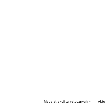
Przejdź do serwisu magazynkaszuby.pl
Mapa atrakcji turystycznych
Aktu