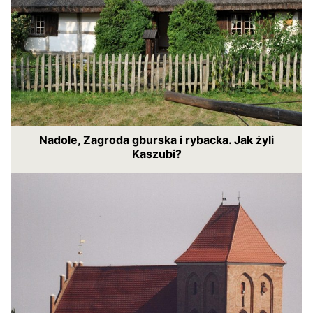
Nadole, Zagroda gburska i rybacka. Jak żyli
Kaszubi?