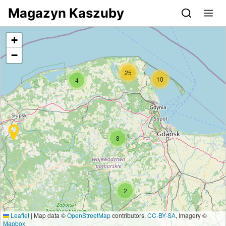
Przejdź do serwisu magazynkaszuby.pl
Magazyn Kaszuby
+
−
25
10
4
8
2
Leaflet
|
Map data ©
OpenStreetMap
contributors,
CC-BY-SA
, Imagery ©
Mapbox