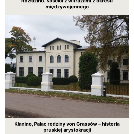
Rozłazino. Kościół z witrażami z okresu
międzywojennego
Kłanino, Pałac rodziny von Grassów – historia
pruskiej arystokracji