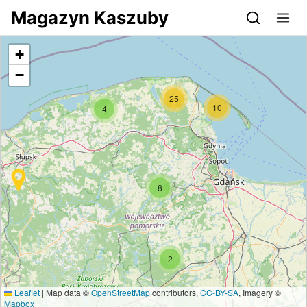
Przejdź do serwisu magazynkaszuby.pl
Magazyn Kaszuby
+
−
25
10
4
8
2
Leaflet
|
Map data ©
OpenStreetMap
contributors,
CC-BY-SA
, Imagery ©
Mapbox