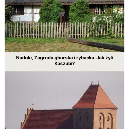
Nadole, Zagroda gburska i rybacka. Jak żyli
Kaszubi?