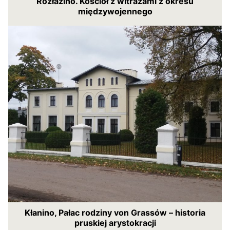
Rozłazino. Kościół z witrażami z okresu
międzywojennego
Kłanino, Pałac rodziny von Grassów – historia
pruskiej arystokracji