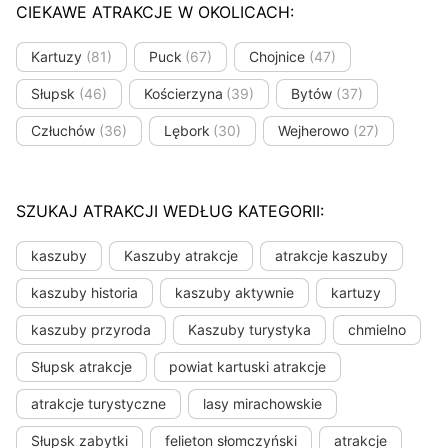
CIEKAWE ATRAKCJE W OKOLICACH:
Kartuzy
(81)
Puck
(67)
Chojnice
(47)
Słupsk
(46)
Kościerzyna
(39)
Bytów
(37)
Człuchów
(36)
Lębork
(30)
Wejherowo
(27)
SZUKAJ ATRAKCJI WEDŁUG KATEGORII:
kaszuby
Kaszuby atrakcje
atrakcje kaszuby
kaszuby historia
kaszuby aktywnie
kartuzy
kaszuby przyroda
Kaszuby turystyka
chmielno
Słupsk atrakcje
powiat kartuski atrakcje
atrakcje turystyczne
lasy mirachowskie
Słupsk zabytki
felieton słomczyński
atrakcje