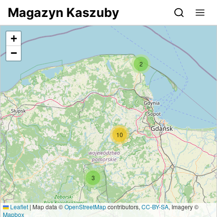
Przejdź do serwisu magazynkaszuby.pl
Magazyn Kaszuby
+
−
2
10
3
Leaflet
|
Map data ©
OpenStreetMap
contributors,
CC-BY-SA
, Imagery ©
Mapbox