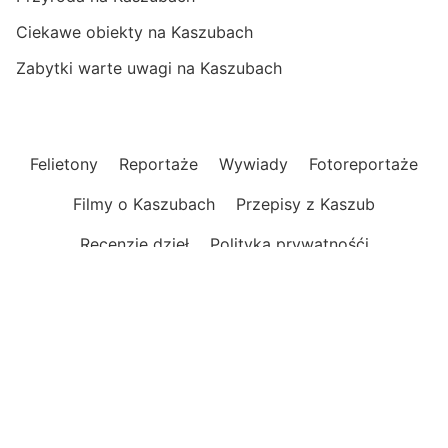
Ciekawe obiekty na Kaszubach
Zabytki warte uwagi na Kaszubach
Felietony
Reportaże
Wywiady
Fotoreportaże
Filmy o Kaszubach
Przepisy z Kaszub
Recenzje dzieł
Polityka prywatnośći
Nowoczesny magazyn internetowy
o Kaszubach
Informacje, publicystyka, reportaże, felietony.
Opinie, wydarzenia, relacje i zapowiedzi.
Praktyczne informacje, ciekawe miejsca i atrakcje