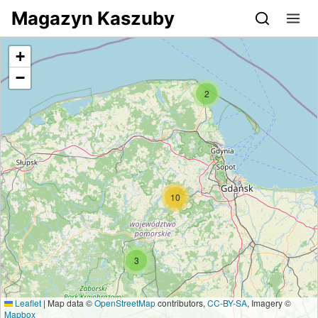
Przejdź do serwisu magazynkaszuby.pl
Magazyn Kaszuby
+
−
2
10
3
Leaflet
|
Map data ©
OpenStreetMap
contributors,
CC-BY-SA
, Imagery ©
Mapbox