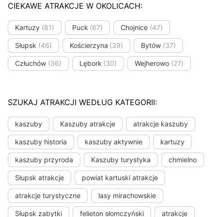
CIEKAWE ATRAKCJE W OKOLICACH:
Kartuzy
(81)
Puck
(67)
Chojnice
(47)
Słupsk
(46)
Kościerzyna
(39)
Bytów
(37)
Człuchów
(36)
Lębork
(30)
Wejherowo
(27)
SZUKAJ ATRAKCJI WEDŁUG KATEGORII:
kaszuby
Kaszuby atrakcje
atrakcje kaszuby
kaszuby historia
kaszuby aktywnie
kartuzy
kaszuby przyroda
Kaszuby turystyka
chmielno
Słupsk atrakcje
powiat kartuski atrakcje
atrakcje turystyczne
lasy mirachowskie
Słupsk zabytki
felieton słomczyński
atrakcje