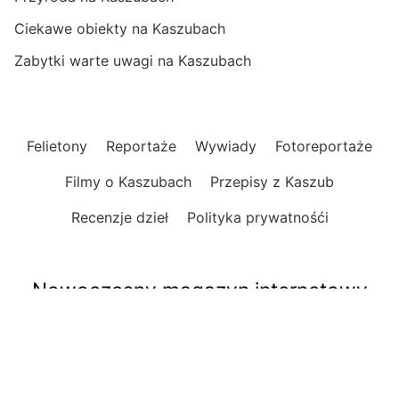
Ciekawe obiekty na Kaszubach
Zabytki warte uwagi na Kaszubach
Felietony
Reportaże
Wywiady
Fotoreportaże
Filmy o Kaszubach
Przepisy z Kaszub
Recenzje dzieł
Polityka prywatnośći
Nowoczesny magazyn internetowy
o Kaszubach
Informacje, publicystyka, reportaże, felietony.
Opinie, wydarzenia, relacje i zapowiedzi.
Praktyczne informacje, ciekawe miejsca i atrakcje