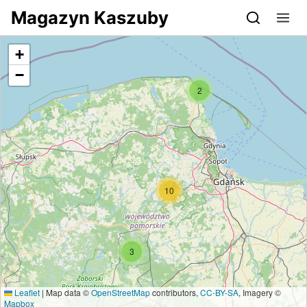
Przejdź do serwisu magazynkaszuby.pl
Magazyn Kaszuby
+
−
2
10
3
Leaflet
|
Map data ©
OpenStreetMap
contributors,
CC-BY-SA
, Imagery ©
Mapbox