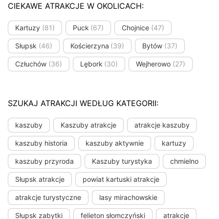
CIEKAWE ATRAKCJE W OKOLICACH:
Kartuzy
(81)
Puck
(67)
Chojnice
(47)
Słupsk
(46)
Kościerzyna
(39)
Bytów
(37)
Człuchów
(36)
Lębork
(30)
Wejherowo
(27)
SZUKAJ ATRAKCJI WEDŁUG KATEGORII:
kaszuby
Kaszuby atrakcje
atrakcje kaszuby
kaszuby historia
kaszuby aktywnie
kartuzy
kaszuby przyroda
Kaszuby turystyka
chmielno
Słupsk atrakcje
powiat kartuski atrakcje
atrakcje turystyczne
lasy mirachowskie
Słupsk zabytki
felieton słomczyński
atrakcje