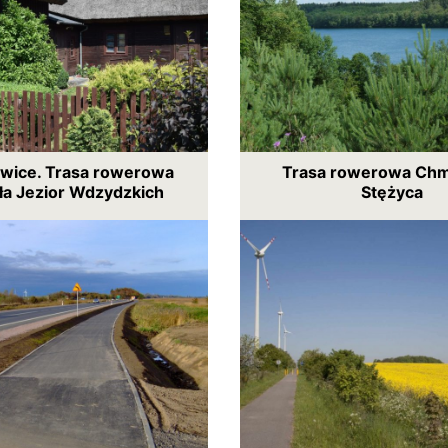
wice. Trasa rowerowa
Trasa rowerowa Chm
a Jezior Wdzydzkich
Stężyca