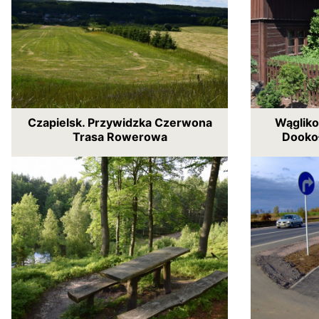
Czapielsk. Przywidzka Czerwona
Wągliko
Trasa Rowerowa
Dookoł