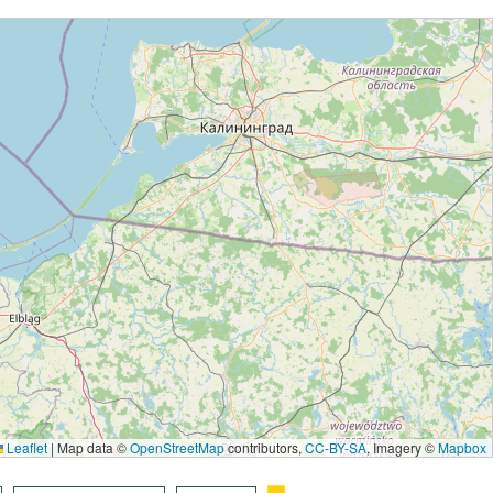
Leaflet
|
Map data ©
OpenStreetMap
contributors,
CC-BY-SA
, Imagery ©
Mapbox