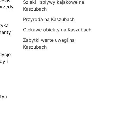
Szlaki i spływy kajakowe na
brzędy
Kaszubach
Przyroda na Kaszubach
zyka
Ciekawe obiekty na Kaszubach
menty i
Zabytki warte uwagi na
Kaszubach
dycje
dy i
ty i