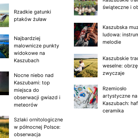
świąteczne i o
Rzadkie gatunki
ptaków żuław
Kaszubska mu
ludowa: instru
Najbardziej
melodie
malownicze punkty
widokowe na
Kaszubskie tra
Kaszubach
weselne: obrzę
zwyczaje
Nocne niebo nad
Kaszubami: top
Rzemiosło
miejsca do
artystyczne na
obserwacji gwiazd i
Kaszubach: haf
meteorów
ceramika
Szlaki ornitologiczne
w północnej Polsce:
obserwacja