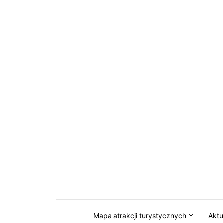
Przejdź do serwisu magazynkaszuby.pl
Mapa atrakcji turystycznych
Aktu