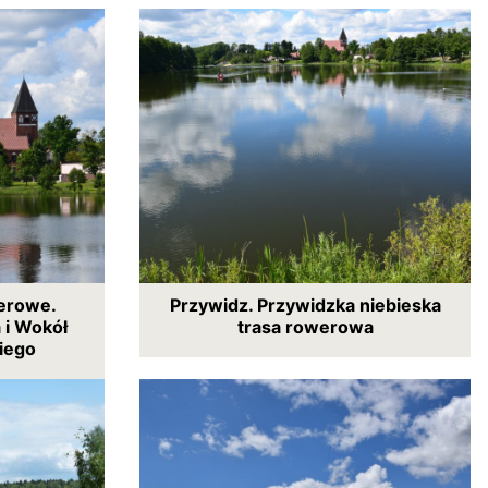
erowe.
Przywidz. Przywidzka niebieska
 i Wokół
trasa rowerowa
iego