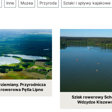
Inne
Muzea
Przyroda
Szlaki i spływy kajakowe
 Dziemiany. Przyrodnicza
 rowerowa Pętla Lipno
Szlak rowerowy Sch
Wdzydze Kiszews