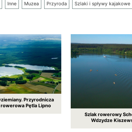
Inne
Muzea
Przyroda
Szlaki i spływy kajakowe
 Dziemiany. Przyrodnicza
 rowerowa Pętla Lipno
Szlak rowerowy Sch
Wdzydze Kiszews