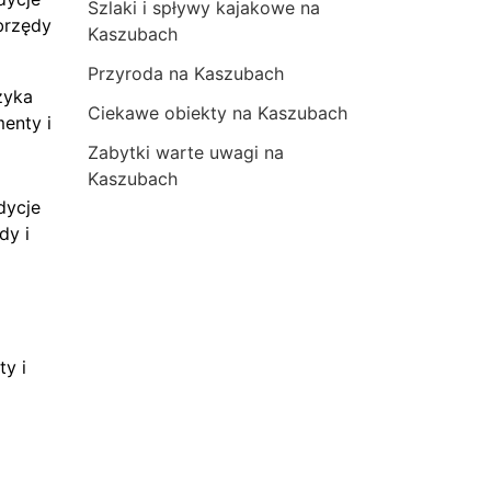
Szlaki i spływy kajakowe na
brzędy
Kaszubach
Przyroda na Kaszubach
zyka
Ciekawe obiekty na Kaszubach
menty i
Zabytki warte uwagi na
Kaszubach
dycje
dy i
ty i