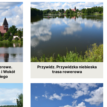
erowe.
Przywidz. Przywidzka niebieska
 i Wokół
trasa rowerowa
iego