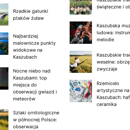
świąteczne i o
Rzadkie gatunki
ptaków żuław
Kaszubska mu
ludowa: instru
Najbardziej
melodie
malownicze punkty
widokowe na
Kaszubskie tra
Kaszubach
weselne: obrzę
zwyczaje
Nocne niebo nad
Kaszubami: top
Rzemiosło
miejsca do
artystyczne na
obserwacji gwiazd i
Kaszubach: haf
meteorów
ceramika
Szlaki ornitologiczne
w północnej Polsce:
obserwacja