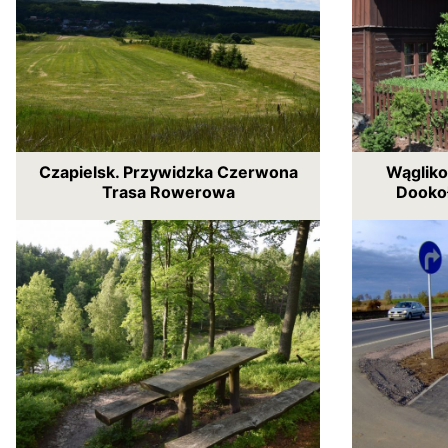
Czapielsk. Przywidzka Czerwona
Wągliko
Trasa Rowerowa
Dookoł