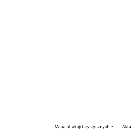
Przejdź do serwisu magazynkaszuby.pl
Mapa atrakcji turystycznych
Aktu