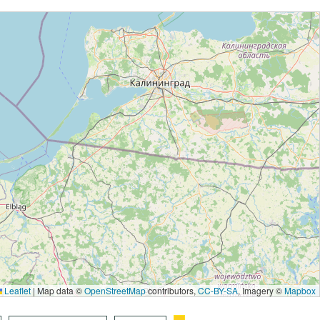
Leaflet
|
Map data ©
OpenStreetMap
contributors,
CC-BY-SA
, Imagery ©
Mapbox