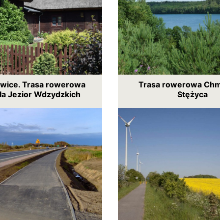
wice. Trasa rowerowa
Trasa rowerowa Chm
a Jezior Wdzydzkich
Stężyca