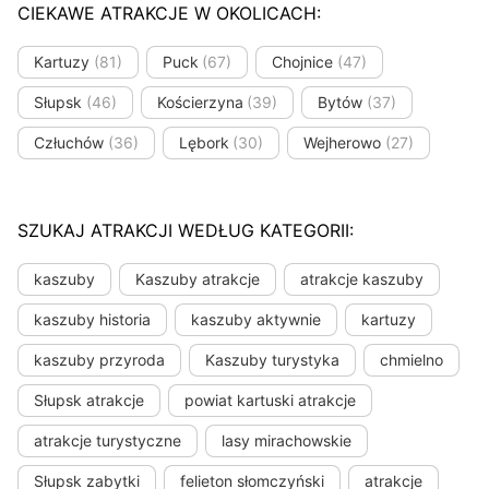
CIEKAWE ATRAKCJE W OKOLICACH:
Kartuzy
(81)
Puck
(67)
Chojnice
(47)
Słupsk
(46)
Kościerzyna
(39)
Bytów
(37)
Człuchów
(36)
Lębork
(30)
Wejherowo
(27)
SZUKAJ ATRAKCJI WEDŁUG KATEGORII:
kaszuby
Kaszuby atrakcje
atrakcje kaszuby
kaszuby historia
kaszuby aktywnie
kartuzy
kaszuby przyroda
Kaszuby turystyka
chmielno
Słupsk atrakcje
powiat kartuski atrakcje
atrakcje turystyczne
lasy mirachowskie
Słupsk zabytki
felieton słomczyński
atrakcje