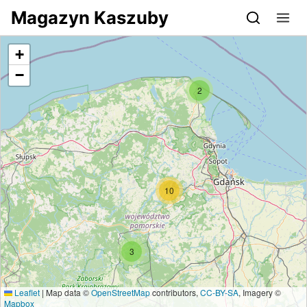
Przejdź do serwisu magazynkaszuby.pl
Magazyn Kaszuby
+
−
2
10
3
Leaflet
|
Map data ©
OpenStreetMap
contributors,
CC-BY-SA
, Imagery ©
Mapbox