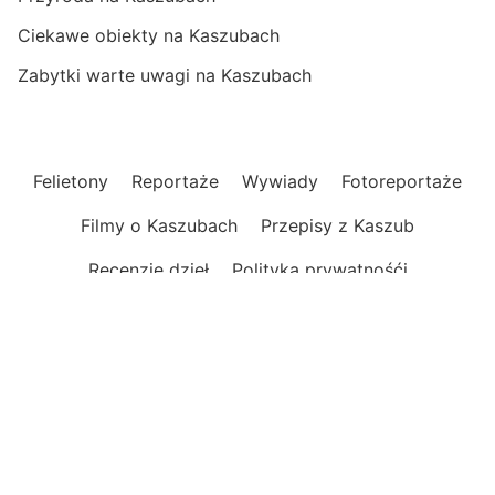
Ciekawe obiekty na Kaszubach
Zabytki warte uwagi na Kaszubach
Felietony
Reportaże
Wywiady
Fotoreportaże
Filmy o Kaszubach
Przepisy z Kaszub
Recenzje dzieł
Polityka prywatnośći
Nowoczesny magazyn internetowy
o Kaszubach
Informacje, publicystyka, reportaże, felietony.
Opinie, wydarzenia, relacje i zapowiedzi.
Praktyczne informacje, ciekawe miejsca i atrakcje