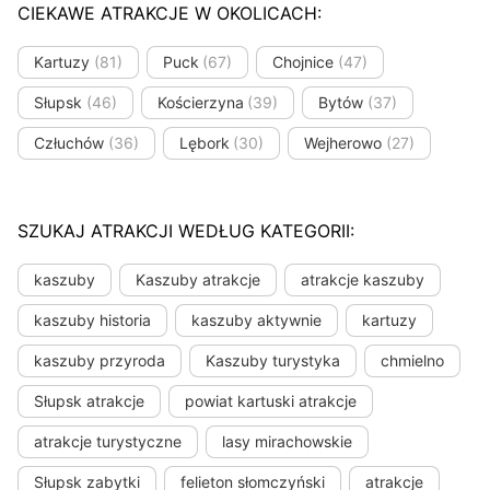
CIEKAWE ATRAKCJE W OKOLICACH:
Kartuzy
(81)
Puck
(67)
Chojnice
(47)
Słupsk
(46)
Kościerzyna
(39)
Bytów
(37)
Człuchów
(36)
Lębork
(30)
Wejherowo
(27)
SZUKAJ ATRAKCJI WEDŁUG KATEGORII:
kaszuby
Kaszuby atrakcje
atrakcje kaszuby
kaszuby historia
kaszuby aktywnie
kartuzy
kaszuby przyroda
Kaszuby turystyka
chmielno
Słupsk atrakcje
powiat kartuski atrakcje
atrakcje turystyczne
lasy mirachowskie
Słupsk zabytki
felieton słomczyński
atrakcje