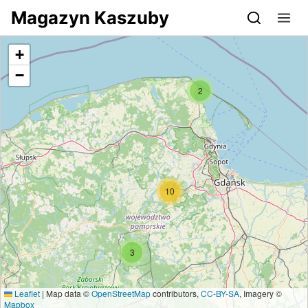
Przejdź do serwisu magazynkaszuby.pl
Magazyn Kaszuby
+
−
2
10
3
Leaflet
|
Map data ©
OpenStreetMap
contributors,
CC-BY-SA
, Imagery ©
Mapbox