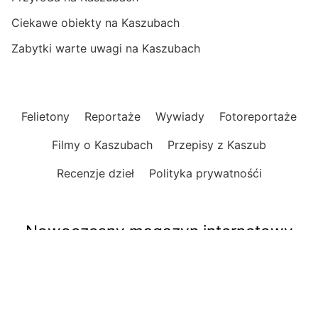
Ciekawe obiekty na Kaszubach
Zabytki warte uwagi na Kaszubach
Felietony
Reportaże
Wywiady
Fotoreportaże
Filmy o Kaszubach
Przepisy z Kaszub
Recenzje dzieł
Polityka prywatnośći
Nowoczesny magazyn internetowy
o Kaszubach
Informacje, publicystyka, reportaże, felietony.
Opinie, wydarzenia, relacje i zapowiedzi.
Praktyczne informacje, ciekawe miejsca i atrakcje