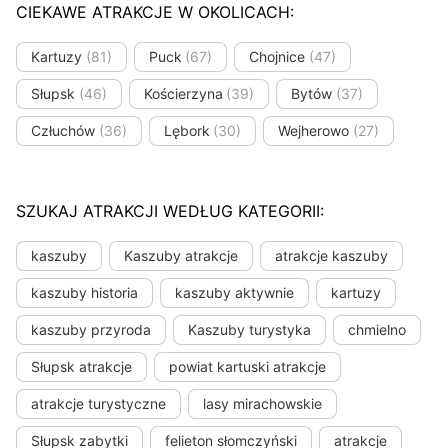
CIEKAWE ATRAKCJE W OKOLICACH:
Kartuzy
(81)
Puck
(67)
Chojnice
(47)
Słupsk
(46)
Kościerzyna
(39)
Bytów
(37)
Człuchów
(36)
Lębork
(30)
Wejherowo
(27)
SZUKAJ ATRAKCJI WEDŁUG KATEGORII:
kaszuby
Kaszuby atrakcje
atrakcje kaszuby
kaszuby historia
kaszuby aktywnie
kartuzy
kaszuby przyroda
Kaszuby turystyka
chmielno
Słupsk atrakcje
powiat kartuski atrakcje
atrakcje turystyczne
lasy mirachowskie
Słupsk zabytki
felieton słomczyński
atrakcje