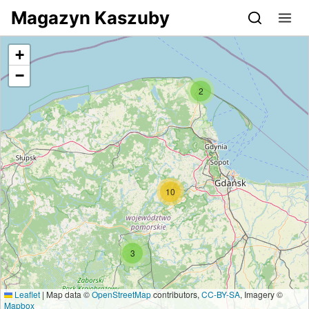
Przejdź do serwisu magazynkaszuby.pl
Magazyn Kaszuby
+
−
2
10
3
Leaflet
|
Map data ©
OpenStreetMap
contributors,
CC-BY-SA
, Imagery ©
Mapbox