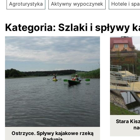
Agroturystyka
Aktywny wypoczynek
Hotele i spa
Kategoria:
Szlaki i spływy 
Stara Kis
na
Ostrzyce. Spływy kajakowe rzeką
Radunią