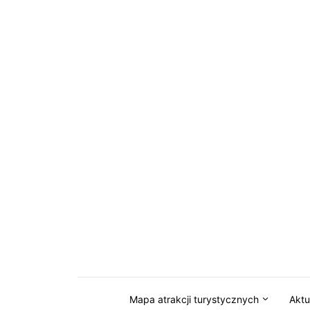
Przejdź do serwisu magazynkaszuby.pl
Mapa atrakcji turystycznych
Aktu