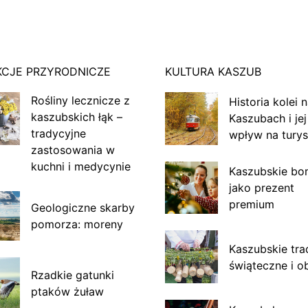
KCJE PRZYRODNICZE
KULTURA KASZUB
Rośliny lecznicze z
Historia kolei 
kaszubskich łąk –
Kaszubach i jej
tradycyjne
wpływ na turys
zastosowania w
kuchni i medycynie
Kaszubskie bo
jako prezent
premium
Geologiczne skarby
pomorza: moreny
Kaszubskie tra
świąteczne i o
Rzadkie gatunki
ptaków żuław