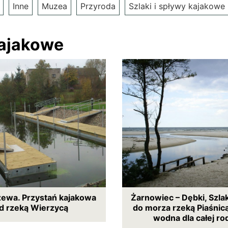
Inne
Muzea
Przyroda
Szlaki i spływy kajakowe
kajakowe
zewa. Przystań kajakowa
Żarnowiec – Dębki, Szla
d rzeką Wierzycą
do morza rzeką Piaśnicą
wodna dla całej ro