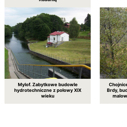
Mylof. Zabytkowe budowle
Chojnice
hydrotechniczne z połowy XIX
Brdy, bu
wieku
malow