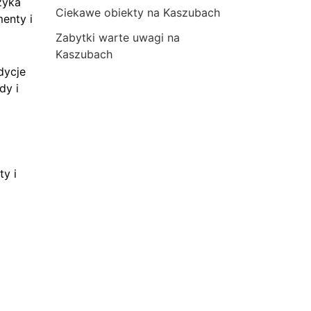
zyka
Ciekawe obiekty na Kaszubach
menty i
Zabytki warte uwagi na
Kaszubach
dycje
dy i
ty i