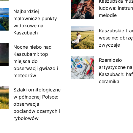
Kaszubska mu
ludowa: instru
Najbardziej
melodie
malownicze punkty
widokowe na
Kaszubskie tra
Kaszubach
weselne: obrzę
zwyczaje
Nocne niebo nad
Kaszubami: top
Rzemiosło
miejsca do
artystyczne na
obserwacji gwiazd i
Kaszubach: haf
meteorów
ceramika
Szlaki ornitologiczne
w północnej Polsce:
obserwacja
bocianów czarnych i
rybołowów