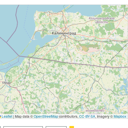
Leaflet
|
Map data ©
OpenStreetMap
contributors,
CC-BY-SA
, Imagery ©
Mapbox