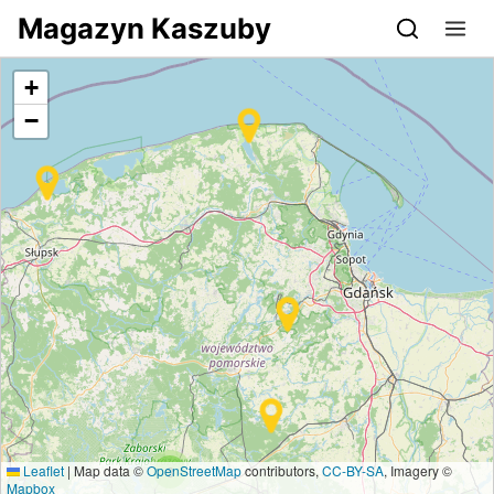
Przejdź do serwisu magazynkaszuby.pl
Magazyn Kaszuby
+
−
Leaflet
|
Map data ©
OpenStreetMap
contributors,
CC-BY-SA
, Imagery ©
3
Mapbox