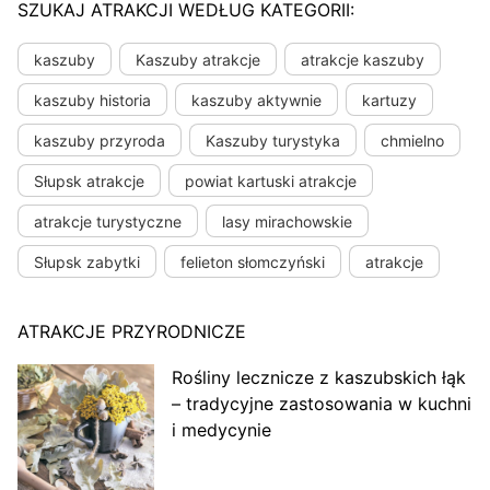
SZUKAJ ATRAKCJI WEDŁUG KATEGORII:
kaszuby
Kaszuby atrakcje
atrakcje kaszuby
kaszuby historia
kaszuby aktywnie
kartuzy
kaszuby przyroda
Kaszuby turystyka
chmielno
Słupsk atrakcje
powiat kartuski atrakcje
atrakcje turystyczne
lasy mirachowskie
Słupsk zabytki
felieton słomczyński
atrakcje
ATRAKCJE PRZYRODNICZE
Rośliny lecznicze z kaszubskich łąk
– tradycyjne zastosowania w kuchni
i medycynie